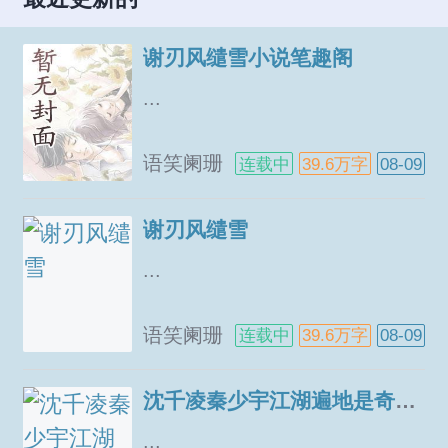
愿望娶个亚瑟回家最倒霉的事情
亚瑟反过来把我给攻了！宋枭表
谢刃风缱雪小说笔趣阁
示这不科学！众人发誓这很科
学！本文讲的是一个超人在经历
...
了普通人的生活之后如何将普通
人和超人两个阶层融合起来并肩
语笑阑珊
连载中
39.6万字
08-09
而战，而非一个普通屌丝逆袭超
人的升级流打脸爽文。为了避免
谢刃风缱雪
亲们站错cp，我在这里说明一下
哈攻是奥兹法恩。背景设定五千
...
年后当人类离开地球遍布宇宙，
由于人类大脑的进化，少部分人
语笑阑珊
连载中
39.6万字
08-09
类拥有了移动物体的能力，这种
能力称为瞬移，而这一类人被称
沈千凌秦少宇江湖遍地是奇葩百度云
为亚瑟，既人类中的王者。只有
亚瑟能够驾驶星舰，但只有最高
...