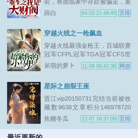
的镇北王，死死的将她压在墙壁
前，将面临家中存款被骗走，重
上，咬着牙问她，她心里的那个
生一世，他该如何应对？这是一
薛白
04-03 21:49:45
言情
人到底是谁？权谋...
条毫无志向的咸鱼不小心成为全
行业大佬，荣获大财阀荣誉称号
穿越火线之一枪飙血
的故事。家里拆迁了？好，那我
多盖房，天下方圆十里必有我
穿越火线最强金枪王，百城联赛
家！买东西不方便？好，那我开
冠军CFPL冠军TGA冠军CFS世
实体超市，再投网购产业，顺便
界大赛四连冠战队队长，神秘天
呆萌的萝卜
11-09 06:42:38
网游
布局一下物流！生活太无聊？抢
才少年叶飞，在五连冠比赛的关
研智能手机，收游戏公司，影
键时刻突然离场五年后叶飞从华
星际之崩裂王座
视！出行不方便？造车造飞机，
夏最强特种部...
造火箭！...
晋江vip20150731完结当前被收
藏数9638文章积分146978720
宋枭目前属性废柴未来属性一代
焦糖冬瓜
12-07 16:37:09
言情
枭雄性格特征忧郁不过三分钟，
所有可爱的东西都要毁掉！人生
最近更新的