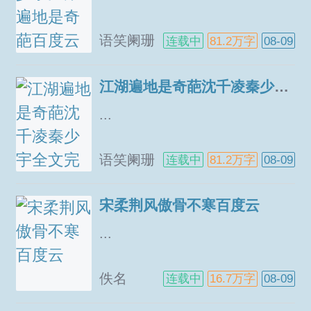
级别的亚瑟才能成为星舰的舰
长，既火种。除此之外，每一个
语笑阑珊
连载中
81.2万字
08-09
星舰还将配备舵手机械师以及狙
击者。同时，人类所熟知的宇宙
将被划分为不同象限。而我们的
江湖遍地是奇葩沈千凌秦少宇全文完整版
男主来自第六象限，并且目前的
...
他只是个废柴连亚瑟都不是宋枭
童鞋，未来还很长，请你好走！
语笑阑珊
连载中
81.2万字
08-09
内容标签强强未来架空机甲主角
宋枭┃配角奥兹法恩，西维尔汉
佛莱斯，邵沉，宋燃┃其它星
宋柔荆风傲骨不寒百度云
舰，星际...
...
佚名
连载中
16.7万字
08-09