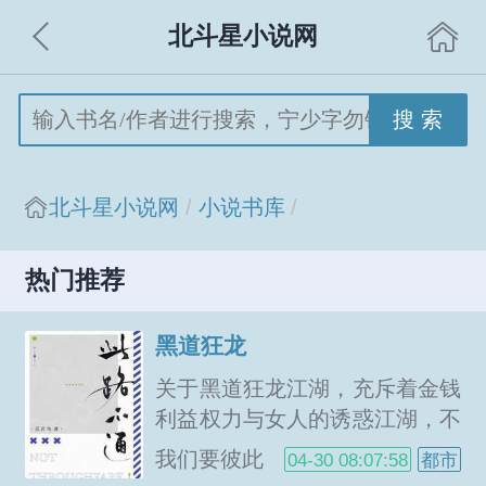
北斗星小说网
搜 索
北斗星小说网
小说书库
热门推荐
黑道狂龙
关于黑道狂龙江湖，充斥着金钱
利益权力与女人的诱惑江湖，不
止打打杀杀，更是人情世故。但
我们要彼此
04-30 08:07:58
都市
人情险恶，世故多变！出狱后的
包容