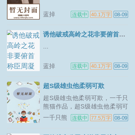
蓝掉
连载中
40.1万字
08-09
诱他破戒高岭之花非要俯首称臣周凝赵靳堂
...
蓝掉
连载中
40.1万字
08-09
超S级雄虫他柔弱可欺
超S级雄虫他柔弱可欺，一千只
熊猫作品，超S级雄虫他柔弱可
欺完本阅读，超S级雄虫他柔弱
一千只熊
连载中
77.5万字
08-09
可欺txt下载，超S级雄虫他柔弱
猫
可欺免费阅读，超S级雄虫他柔