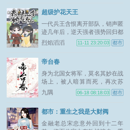
李海龙，用沾满鲜血的双手，打
超级护花天王
出一片属于自己的一片天地，做
那黑道狂龙！...
一代兵王含恨离开部队，销声匿
迹几年后，逆天强者强势回归都
市，再度掀起血雨腥风！简单粗
烈焰滔滔
11-11 23:20:03
都市
暴是我的行事艺术，不服就干是
我的生活态度！看顶级狂少如何
帝台春
纵横都市，书写...
身为北国女将军，莫名其妙在战
场上，被人暗算而死，再次苏
醒，竟成了敌国境内的陆家大小
九隅
06-18 08:18:03
都市
姐。陆瑾觉得，这定是死对头做
的。于是乎，她撩他撩他，撩得
都市：重生之我是大财阀
他意乱情迷，以便于窃取他最大
的秘密后来，外界传闻不近女色
金融老总宋忠意外回到十二年