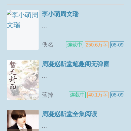
李小萌周文瑞
...
佚名
连载中
250.6万字
08-09
周凝赵靳堂笔趣阁无弹窗
...
蓝掉
连载中
40.1万字
08-09
周凝赵靳堂全集阅读
...