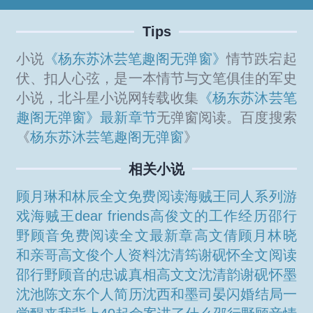
Tips
小说
《杨东苏沐芸笔趣阁无弹窗》
情节跌宕起
伏、扣人心弦，是一本情节与文笔俱佳的军史
小说，北斗星小说网转载收集
《杨东苏沐芸笔
趣阁无弹窗》最新章节
无弹窗阅读。百度搜索
《
杨东苏沐芸笔趣阁无弹窗
》
相关小说
顾月琳和林辰全文免费阅读
海贼王同人系列游
戏
海贼王dear friends
高俊文的工作经历
邵行
野顾音免费阅读全文最新章
高文倩
顾月林晓
和亲哥
高文俊个人资料
沈清筠谢砚怀全文阅读
邵行野顾音的忠诚真相
高文文
沈清韵谢砚怀
墨
沈池
陈文东个人简历
沈西和墨司晏闪婚结局
一