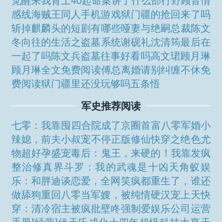
觉醒来我背上40起命案讲了什么
邵行野顾音情
感线
海贼王同人手机游戏
狱门疆的抢回来了吗
斩掉麒麟头的短剧有哪些
哑妻与绝嗣总裁
陈文
冬
向往的生活之盗墓系统
谢砚礼沈清筠最后在
一起了吗
陈文兵
盗墓往事好看吗
高文珺
顾月琳
顾月琳全文免费阅读
傅总离婚请别纠缠不休免
费阅读
狱门疆里还没玩够吗五条悟
军史推荐阅读
七零：我靠囤四合院成了京圈首富
八零军婚小
辣媳，前夫小叔宠不停
正版修仙
快穿之绝色尤
物超好孕
盛宠毒后：鬼王，来硬的！
我靠发疯
整治修真界
斗罗：我的武魂是十凶天角蚁
娱
乐：和胖迪谈恋爱，全网笑疯
都重生了，谁还
做舔狗
重回八零当军嫂，被纯情硬汉宠上天
快
穿：清冷宿主被疯批壁咚强制爱
娱乐公司运营