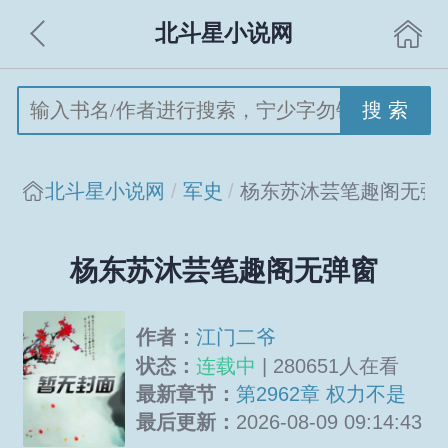
北斗星小说网
搜 索
北斗星小说网
军史
杨东苏沐芸笔趣阁无弹
杨东苏沐芸笔趣阁无弹窗
作者：
江门二爷
状态：
连载中
| 280651人在看
最新章节：
第2962章 权力不是
这么用的
最后更新：
2026-08-09 09:14:43