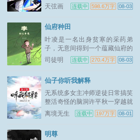
差，在仙门考核中落选。好在开
天弦画
连载中
598.6万字
08-03
启多子多福系统，只要开枝散叶
柱
就能获得奖励。并且，子孙后代
仙府种田
的天赋实力会加成到他身上。看
着一穷二白，农户出身，天赋极
叶凌是一名出身贫寒的采药弟
差的自己，陆长生直接选择成...
子，无意间得到一个蕴藏仙府的
玉佩，从此踏上真正的修仙之
司徒明
连载中
270.4万字
08-03
路。在这座神奇的仙府里，有一
月
间木屋几亩灵田，和云雾飘渺的
仙子你听我解释
幽谷山巅。练气筑基金丹元婴化
神．．．．．．一边在修仙界中
无系统多女主冲师逆徒日常搞笑
采药炼丹，一边在仙府里种田，
整活奇怪的脑洞许平秋一穿越就
其...
被扣上了合欢宗贼子的大黑锅。
离境无生
连载中
197万字
08-01
紧接着眸含金焱的少女便手持长
灭
剑架到了脖子上。虚假的穿越者
明尊
靠系统秒天秒地，真实的穿越者