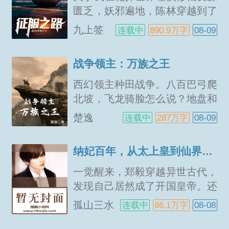
妹安心种地养羊？抢爆！异族穷
匮乏，妖邪遍地，陈林穿越到了
的只剩...
一个诡异的世界之中。原本应该
九上签
连载中
890.9万字
08-09
高高在上的修仙者，在这里却成
了妖魔鬼怪的猎食对象，处境艰
战争领主：万族之王
难。面对这种开局，陈林只有小
心谨慎，发扬苟道精神，步步惊
西幻领主种田战争。八百巴弓爬
心的前行。直到，大鹏一日同风
北坡，飞龙骑脸怎么说？地盘和
起，扶...
人口，我全都要！为了世界和
楚逸
连载中
287万字
08-09
平，里奥不得不研究出几款外交
工具，让兽族恶魔和亡灵，都能
纳妃百年，从太上皇到仙界老祖
放平心态坐下来听他讲道理。传
奇工匠狗头人领主菲莎伊纽特，
一觉醒来，郑毅穿越异世古代，
看着眼前的六管加特林重机枪...
发现自己居然成了开国皇帝。还
没等他反应过来，就有皇子谋反
孤山三水
连载中
86.1万字
08-08
成功，弑兄杀弟，被迫成为太上