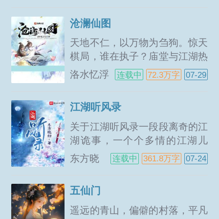
城
修行...
沧澜仙图
天地不仁，以万物为刍狗。惊天
棋局，谁在执子？庙堂与江湖热
血与阴谋爱情与背叛血海深仇与
洛水忆浮
连载中
72.3万字
07-29
儿女情长，看过河小卒，如何戮
生
仙！...
江湖听风录
关于江湖听风录一段段离奇的江
湖诡事，一个个多情的江湖儿
女，刀剑交错间，是谁的泪晕染
东方晓
连载中
361.8万字
07-24
了那个江湖？...
初
五仙门
遥远的青山，偏僻的村落，平凡