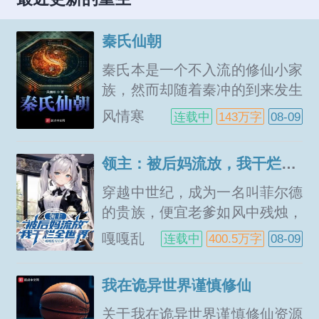
秦氏仙朝
秦氏本是一个不入流的修仙小家
族，然而却随着秦冲的到来发生
了改变，一步步成长为修仙界的
风情寒
连载中
143万字
08-09
大势力，最终成就了一个秦氏修
仙王朝。一面神奇的八卦镜见证
领主：被后妈流放，我干烂全世界
了一个底层修仙者的逆袭一个末
流修仙家族的崛起一个强大修...
穿越中世纪，成为一名叫菲尔德
的贵族，便宜老爹如风中残烛，
美艳后妈畜生中的畜生。开局就
嘎嘎乱
连载中
400.5万字
08-09
送去满是贫穷和怪物的腐化之
写
地。好好好！这样玩是吧？我特
我在诡异世界谨慎修仙
么直接抢！边种地边劫掠！哥哥
的封地比我富裕百倍？抢爆！妹
关于我在诡异世界谨慎修仙资源