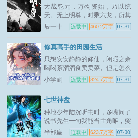
只能从心求饶。面对肌肤胜雪，
大哉乾元，万物资始，乃以统
长发如墨，皎洁出尘的少...
天。无上明尊，时乘六龙，所其
无逸。—这是一个土著主角的穿
辰一十
连载中
460.2万字
07-31
越者老爷爷苏醒，金手指成精了
一
的故事。...
修真高手的田园生活
只想安安静静的修仙，闲暇之余
喝喝茶溜溜食卖卖菜。但是怎么
所有的人都不想让自己安静地待
小学嗣
连载中
824.7万字
07-31
着？各种各样的人都要在自己面
业
前晃悠，找事情的找事情，找麻
七世神盘
烦的找麻烦，还有很多妹纸天天
要来找自己不要来啊！其实我真
种地少年陆沉听书时，多嘴问了
的只想安安静静的待着，好好修
说书先生一句我能当主角嘛，突
炼罢...
然就被迫上位，成了修仙故事的
半部皇
连载中
623.7万字
07-30
主角！从此被一群人逼迫着寻找