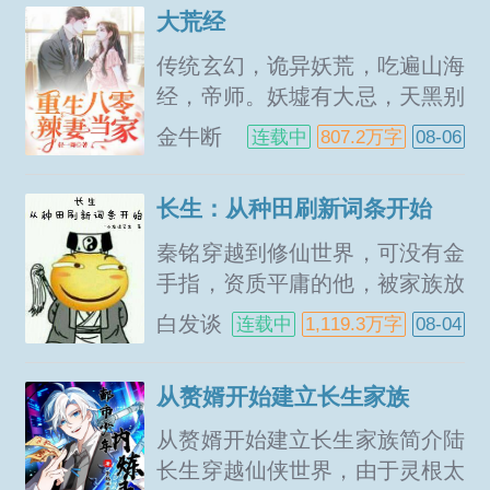
皇。不过还好，自己却获得了红
大荒经
尘群芳谱，可通过其获得长生与
无穷妙用！注入十缕红尘之气，
传统玄幻，诡异妖荒，吃遍山海
从长春养生功到...
经，帝师。妖墟有大忌，天黑别
出门。张楚在老家的老枣树下
金牛断
连载中
807.2万字
08-06
读，莫名穿越到了妖墟。这是一
章
片极度危险的世界，夜晚会有大
长生：从种田刷新词条开始
恐怖降临，这里危险四伏，遍地
都是大妖。张楚本想做个普通的
秦铭穿越到修仙世界，可没有金
教书先生，平静的生活下...
手指，资质平庸的他，被家族放
弃，奉命参与宗门的开荒征召任
白发谈
连载中
1,119.3万字
08-04
务，成了一名底层灵农。每天面
笑生
临残酷的修炼环境，生存艰难，
从赘婿开始建立长生家族
压力山大。直到有一天他种完地
回来，发现自己收获的东西有点
从赘婿开始建立长生家族简介陆
不太一样了。名称金灵米词条...
长生穿越仙侠世界，由于灵根太