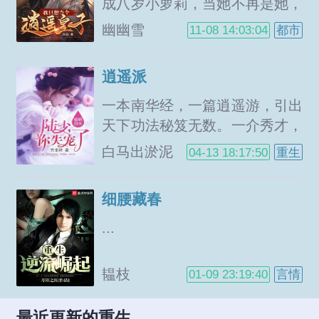
儿女的亏欠，被她抛弃遗忘仇恨
成八岁小萝莉，当她不再是她，
打压漠视的儿女们心有不甘，在
一切重头再来。这辈子，天时地
幽幽雪
11-08 14:03:04
都市
地府徘徊不去，为了让她们顺利
利，唯独差人和，你你你！说的
投胎，苏棠重回前世，成为1为
就是你，本是同根生，为什么你
逍遥派
爱抛弃子女的恋爱脑妈妈2挥金
就是挡我的道！看...
如土不顾子女的拜金妈妈3虐文
一本南华经，一篇逍遥游，引出
女主的势利眼妈妈4望女成凤的
天下功法秘笈无数。一介秀才，
强势妈妈5重男轻...
得药王指点，修炼返老还童之
白马出淤泥
04-13 18:17:50
重生
术，功法逆天。一朝神功大成，
天下无敌，解封至尊魔刀，开启
细腰藏春
通天大阵。万年魔殿殿主之位空
悬，万年江湖恩怨就此拉开。这
...
是逍遥派老祖的传奇人生。...
韫枝
01-09 23:19:40
言情
最近更新的重生