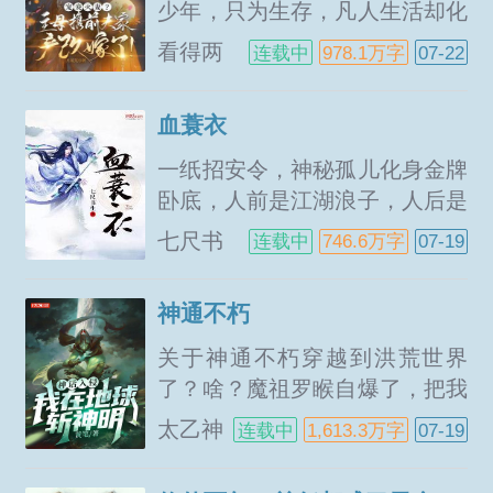
少年，只为生存，凡人生活却化
作修仙之路，有谁是真，有谁是
看得两
连载中
978.1万字
07-22
假？有谁能最后明月长伴！仙侠
叁言
世界，从此开始。...
血蓑衣
一纸招安令，神秘孤儿化身金牌
卧底，人前是江湖浪子，人后是
朝廷密探。庙堂重臣武林豪杰隐
七尺书
连载中
746.6万字
07-19
世高手外族恶人异教魔头富贾巨
生
商绿林好汉皆在名利权欲中相爱
神通不朽
相杀，纠缠不清。伪装谎言阴谋
野心柳寻衣在...
关于神通不朽穿越到洪荒世界
了？啥？魔祖罗睺自爆了，把我
炸死了！又穿越了？啥？到羲皇
太乙神
连载中
1,613.3万字
07-19
世界了？还自带造化玉蝶盘古神
蛇
幡天地玄黄玲珑宝塔太极图诛仙