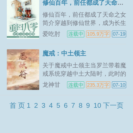
修仙百年，前任都成了天命之女
四剑弑神枪！什么？这些至宝全
是假的，只是影像？张乾表示问
修仙百年，前任都成了天命之女
题不大，靠这些虚幻的至...
简介穿越到修仙世界，成为长生
门少主，顾诚一心只想修仙缘，
爱吃肘
连载中
105.9万字
07-19
求长生！只可惜，事情的发展似
子的小
郎君
乎有些不对少主快跑，四十年前
魔戒：中土领主
被您退婚的天剑宗大师姐成了剑
圣。一人一剑杀上宗门了！说只
关于魔戒中土领主当罗兰带着魔
有斩了你，她的无情剑道...
戒系统穿越中土大陆时，此时的
甘道夫正在组织远征，山下的国
龙神甘
连载中
235.3万字
07-10
王依旧没有回到他的王位，霍比
夏
特人的历险还未开始，世界依旧
首 页
1
2
3
4
5
6
7
8
9
10
下一页
笼罩在阴影中...