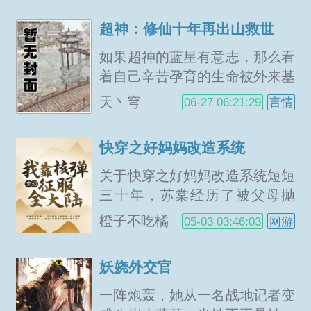
超神：修仙十年再出山救世
如果超神的蓝星有意志，那么看
着自己辛苦孕育的生命被外来基
因逐步同化，祂会怎么样？如果
天丶穹
06-27 06:21:29
言情
给祂一次机会，祂又会如何自
救？祂我曾向寰宇祈祷，最终回
快穿之好妈妈改造系统
应我的只有我自己于是，一个灵
气充沛的宇宙迎来了第一位修真
关于快穿之好妈妈改造系统短短
者修真，逆天而行，夺天地之造
三十年，苏棠经历了被父母抛
化！到头来这是救赎还是驱虎吞
弃，被爱人好友背叛，被子女厌
橙子不吃橘
05-03 03:46:03
网游
狼，一切只能交由时间去证明
恶，贫穷，饥寒，病痛，似乎世
（轻松文无敌无脑文...
上所有的不幸都降临在她的身
妖娆外交官
上，临死之际，她得知原来自己
经历的所有苦痛都来源于前世对
一阵炮轰，她从一名战地记者变