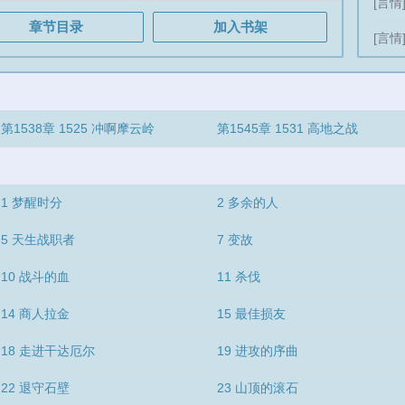
[言情
章节目录
加入书架
[言情
第1538章 1525 冲啊摩云岭
第1545章 1531 高地之战
1 梦醒时分
2 多余的人
5 天生战职者
7 变故
10 战斗的血
11 杀伐
14 商人拉金
15 最佳损友
18 走进干达厄尔
19 进攻的序曲
22 退守石壁
23 山顶的滚石