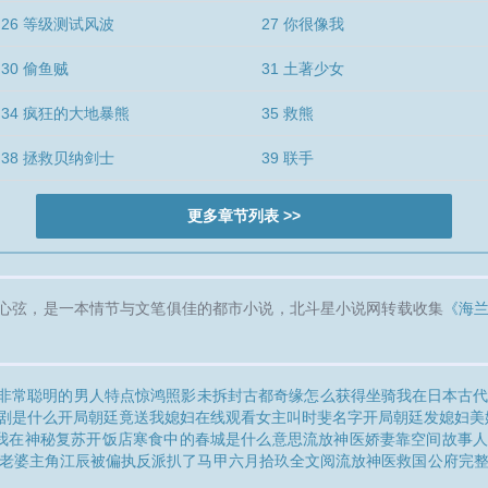
26 等级测试风波
27 你很像我
30 偷鱼贼
31 土著少女
34 疯狂的大地暴熊
35 救熊
38 拯救贝纳剑士
39 联手
更多章节列表 >>
心弦，是一本情节与文笔俱佳的都市小说，北斗星小说网转载收集
《海
非常聪明的男人特点
惊鸿照影未拆封
古都奇缘怎么获得坐骑
我在日本古
剧是什么
开局朝廷竟送我媳妇在线观看
女主叫时斐名字
开局朝廷发媳妇
美
我在神秘复苏开饭店
寒食中的春城是什么意思
流放神医娇妻靠空间故事
个老婆主角江辰
被偏执反派扒了马甲六月拾玖全文阅
流放神医救国公府完