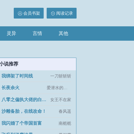
会员书架
阅读记录
灵异
言情
其他
小说推荐
我绑架了时间线
]
一刀斩斩斩
长夜余火
]
爱潜水的乌贼
八零之偏执大佬的白月光重生了
]
女王不在家
沙雕备胎，在线改命！
]
春风遥
我闪婚了个帝国首富
]
南栀栀