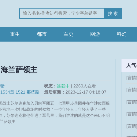
搜 索
重生
都市
军史
网游
科幻
人气
海兰萨领主
[言情
小猪
状态：
连载中
| 2260人在看
[言情
1534章 1521 那些路
最后更新：
2023-12-17 04:18:07
[言情
国战士苏尔达克加入贝纳军团五十七重甲步兵团并在华沙位面服
场营地一次打扫战场的时候救了一位年轻人，年轻人受了一些
[言情
巴，苏尔达克将他带进了军营里，我们讲述的就是这个来历不明
海兰萨领主
[言情