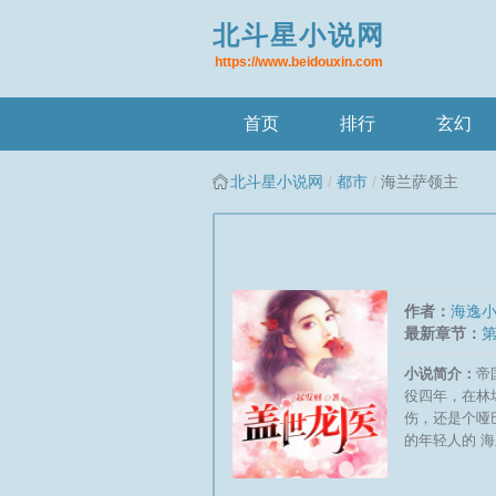
北斗星小说网
https://www.beidouxin.com
首页
排行
玄幻
北斗星小说网
都市
海兰萨领主
作者：
海逸
最新章节：
第
牌
小说简介：
帝
役四年，在林
伤，还是个哑
的年轻人的 