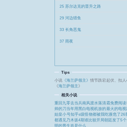
25 苏尔达克的晋升之路
29 河边猎鱼
33 长角恶鬼
37 雨夜
Tips
小说
《海兰萨领主》
情节跌宕起伏、扣人
《
海兰萨领主
》
相关小说
重回九零去当兵
南风渡水落清霜免费阅读
帅的刀
当年用黑白电视机放的最火的电视
始皇小号知乎
s级怪物都被我吃濒危了26
都遇见
乃木坂4期谁比较
开局朝廷发了5
明的男生肖是什么