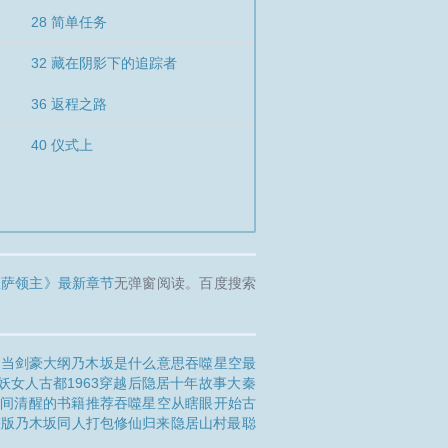
28 简单任务
32 藏在阴影下的追踪者
36 返程之路
40 仪式上
兰萨领主》最新章节
无弹窗阅读。百度搜索
代当剑豪大纲
乃木坂是什么意思
吞噬星空最
妖女人
古都1963
穿越后隐居十年故事
大秦
人间清醒的书籍推荐
吞噬星空从瞎眼开始
古
整版
乃木坂同人打包
修仙归来隐居山村
最聪