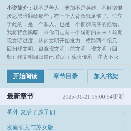
小说简介：
我不是善人，更加不是英雄。不解憎恨
厌恶黑暗罪孽那些，有一个人背负就足够了。伫立
于此的，是一个罪人。也是一个彻彻底底的怪物。
我将背负黑暗，带你们走向一个崭新的未来！前期
现文明过度，从前文明开始发力，横跨两个纪元，
回归现文明。篇章现文明→前文明→现文明（回
归）现文明回归篇已 崩坏：薪火传承，星火不灭
开始阅读
章节目录
加入书架
最新章节
2025-01-21 06:00:54更新
番外 复活了孩子们
发癫凯文与苏女版