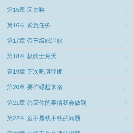
第15章 回去咯
第16章 紧急任务
第17章 帝王级毗湿奴
第18章 极骑士月天
第19章 下次吧琪亚娜
第20章 要忙碌起来咯
第21章 答应你的事情我会做到
第22章 这不是钱不钱的问题