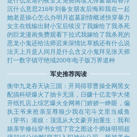
是什么
京港灼夜全文免费阅读无弹窗最
暗香浮
沉什么意思
216年刘备
女朋友后悔和我在一起
她老是操心怎么办
明月盗墓剧情概述
快穿暴力
女主在线输出财小宝后续没了
我嫁给了我杀死
的巨龙漫画免费观看下拉式
我嫁给了我杀死的
恶龙
小鬼还给法师
迟来深情比草贱还有什么说
法
天上月是人间月是什么含义
小鬼拜见张天师
打一数字
镇守绝域200年电子版
万界道种
军史推荐阅读
衡华
九龙吞天诀
三国：开局得罪曹操
全网黑女
配搞科研爆火了
抽卡无涯，日赚十亿
玄学大佬
开纸扎店上综艺爆火全网
将门娇娇一睁眼，偏
执王爷来抢亲
至尊狼少
我在宅斗文里当咸鱼
（穿书）
港娱：顶流从大文豪开始
重生：我和
娘亲学修仙穿书女慌了
官之图
这个师妹明明超