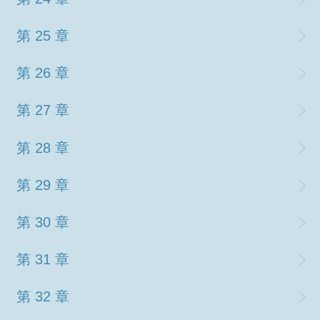
第 25 章
第 26 章
第 27 章
第 28 章
第 29 章
第 30 章
第 31 章
第 32 章