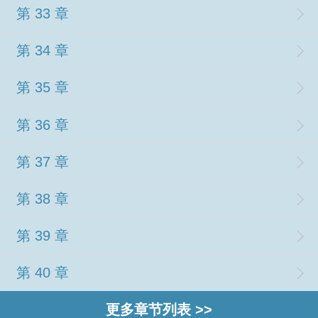
第 33 章
第 34 章
第 35 章
第 36 章
第 37 章
第 38 章
第 39 章
第 40 章
更多章节列表 >>