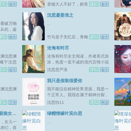
中埋下大量
首辅大人不好了，娇美
3.6万
都市
7.7万
都市
得鲜活有
娘子要卖夫！
贼心不死讲
沈思凝姜淮之
眼看破万物
...
，从此，鉴
事业爱情双
竹马皇子失忆后，青梅
.1万
都市
7.3万
都市
改嫁太子了
沧海有时尽
思渊沈思渊
沧海有时尽全文阅读，作者美式加
曦宁沈思
浓，热度一直不减的现代言情小说
沧海有时尽，书中代表人物有沈思
沈思思严淮
.9万
都市
0.2万
都市
思严淮，讲述一段缠绵悱恻的爱情
故事。是知名大大美式加浓的热销
我只是假装很爱你
作品之一，纯净无广告版阅读体验
思渊沈思渊
我不能活在精神世界里面，我是一
极佳，主要讲述的是所以，即使夏
个正常人。我现在属于精神分裂，
露出狱了，严淮...
等于有三个我。已经分裂出来了多
沈思怡11
.9万
言情
5.4万
网游
个我了。但是我的第一人格跟第二
人格都想玩弄我。她们有时候也会
我为女儿点天灯，让白眼狼女婿跪地求饶章节试读
绿帽情缘叶宾白思
觉得无聊吧当我的，我现在弄清楚
过，女儿一
...
我为什么睡一觉就变一个人了。我
兄弟们，喜
是转变了人格...