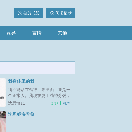
会员书架
阅读记录
灵异
言情
其他
我身体里的我
我不能活在精神世界里面，我是一
个正常人。我现在属于精神分裂，
等于有三个我。已经分裂出来了多
沈思怡11
2.3万
网游
个我了。但是我的第一人格跟第二
人格都想玩弄我。她们有时候也会
沈思妤洛景修
觉得无聊吧当我的，我现在弄清楚
...
我为什么睡一觉就变一个人了。我
是转变了人格...