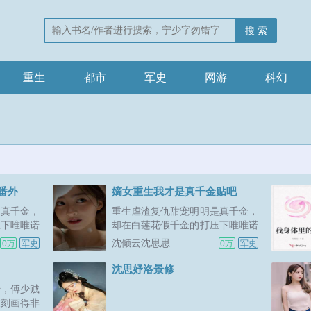
搜 索
重生
都市
军史
网游
科幻
番外
嫡女重生我才是真千金贴吧
是真千金，
重生虐渣复仇甜宠明明是真千金，
压下唯唯诺
却在白莲花假千金的打压下唯唯诺
和嘲笑。原
诺伏低做小，受尽冷眼和嘲笑。原
沈倾云沈思思
0万
军史
0万
军史
然而夫君厌
以为嫁人后就是解脱，然而夫君厌
心被践踏入
恶，婆婆刁难，一腔真心被践踏入
沈思妤洛景修
一世，她终
尘埃，只剩算计。重活一世，她终
婚，傅少贼
...
下人，不可
于挣脱枷锁，宁可负天下人，不可
被刻画得非
天下人负我！...