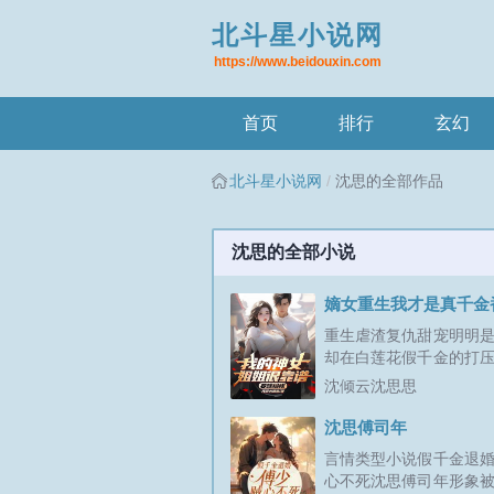
北斗星小说网
https://www.beidouxin.com
首页
排行
玄幻
北斗星小说网
沈思的全部作品
沈思的全部小说
嫡女重生我才是真千金
重生虐渣复仇甜宠明明
却在白莲花假千金的打
诺伏低做小，受尽冷眼
沈倾云沈思思
以为嫁人后就是解脱，
恶，婆婆刁难，一腔真
沈思傅司年
尘埃，只剩算计。重活
言情类型小说假千金退
于挣脱枷锁，宁可负天
心不死沈思傅司年形象
天下人负我！...