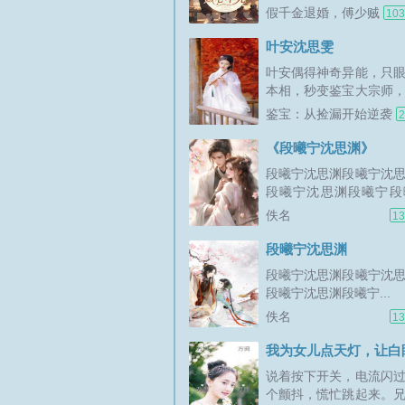
常饱满，徐修花在故事
假千金退婚，傅少贼
10
伏笔，让沈思傅司年变
心不死
趣，假千金退婚，傅少
叶安沈思雯
述了...
叶安偶得神奇异能，只
本相，秒变鉴宝大宗师
宝捡漏赌石发家，开启
鉴宝：从捡漏开始逆袭
2
丰收的财富人生！...
《段曦宁沈思渊》
段曦宁沈思渊段曦宁沈
段曦宁沈思渊段曦宁段
渊...
佚名
13
段曦宁沈思渊
段曦宁沈思渊段曦宁沈
段曦宁沈思渊段曦宁...
佚名
13
说着按下开关，电流闪
个颤抖，慌忙跳起来。