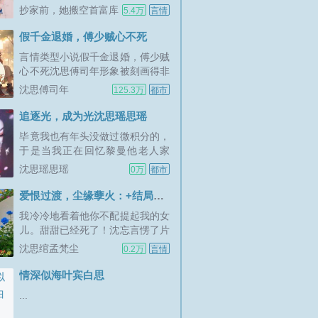
抄家前，她搬空首富库
5.4万
言情
房去流放
假千金退婚，傅少贼心不死
言情类型小说假千金退婚，傅少贼
心不死沈思傅司年形象被刻画得非
常饱满，徐修花在故事中埋下大量
沈思傅司年
125.3万
都市
伏笔，让沈思傅司年变得鲜活有
趣，假千金退婚，傅少贼心不死讲
追逐光，成为光沈思瑶思瑶
述了...
毕竟我也有年头没做过微积分的，
于是当我正在回忆黎曼他老人家
时，沈思瑶已经做出来了。她的两
沈思瑶思瑶
0万
都市
个队友一脸惊讶的看着她，仿佛沈
思瑶此时是什么麦克劳林转世。弹
爱恨过渡，尘缘孽火：+结局+畅读
幕炸了我靠，沈思瑶是什么超级学
我冷冷地看着他你不配提起我的女
霸啊，数学题做这么快。而我伸过
儿。甜甜已经死了！沈忘言愣了片
去了我的狗头，难...
刻，突然起身冷笑道孟祈音，你也
沈思绾孟梵尘
0.2万
言情
就只剩撒谎这点儿本事了，你觉得
我还会像当初那么蠢，信你的鬼
情深似海叶宾白思
话？甜甜早就被你送到奶奶那里了
...
对么？为了博取我的注意，你...