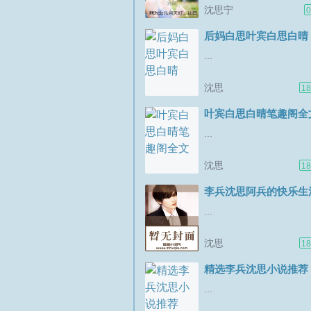
欢这个小舞娘吗？一百
沈思宁
0
如果出价高者得，还可
换装特权。女儿脸色惨
后妈白思叶宾白思白晴
着眼泪，哀求地看着季
...
的动作丝毫不敢停。我
处，脸上泛起寒意。季...
沈思
18
叶宾白思白晴笔趣阁全
...
沈思
18
李兵沈思阿兵的快乐生
...
沈思
18
精选李兵沈思小说推荐
...