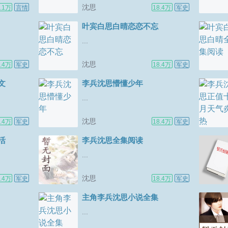
元点一曲，
沈思
.1万
言情
18.4万
军史
以附赠舞娘
白，眼里噙
叶宾白思白晴恋恋不忘
煜川，脚下
...
站在阴影
沈思
.4万
军史
18.4万
军史
文
李兵沈思懵懂少年
...
沈思
.4万
军史
18.4万
军史
活
李兵沈思全集阅读
...
沈思
.4万
军史
18.4万
军史
主角李兵沈思小说全集
...