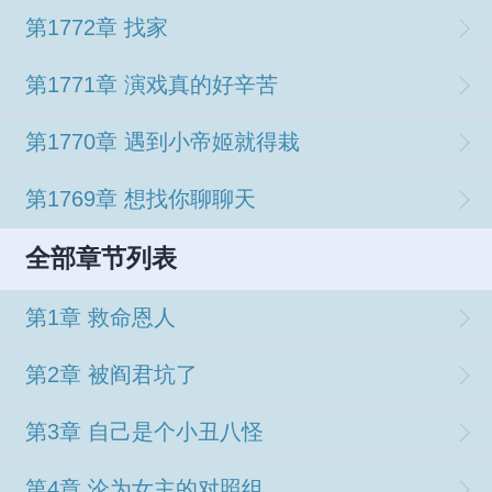
第1772章 找家
第1771章 演戏真的好辛苦
第1770章 遇到小帝姬就得栽
第1769章 想找你聊聊天
全部章节列表
第1章 救命恩人
第2章 被阎君坑了
第3章 自己是个小丑八怪
第4章 沦为女主的对照组