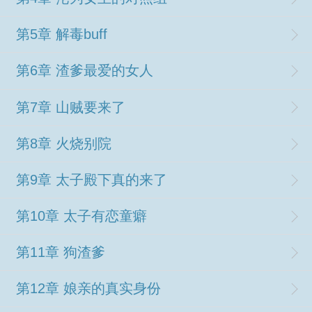
第5章 解毒buff
第6章 渣爹最爱的女人
第7章 山贼要来了
第8章 火烧别院
第9章 太子殿下真的来了
第10章 太子有恋童癖
第11章 狗渣爹
第12章 娘亲的真实身份