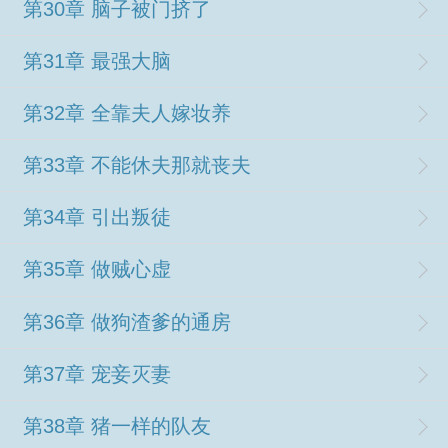
第30章 脑子被门挤了
第31章 最强大脑
第32章 全靠夫人嫁妆养
第33章 不能休夫那就丧夫
第34章 引出叛徒
第35章 做贼心虚
第36章 做狗渣爹的通房
第37章 宠妾灭妻
第38章 猪一样的队友