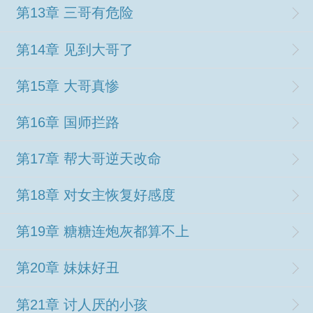
第13章 三哥有危险
第14章 见到大哥了
第15章 大哥真惨
第16章 国师拦路
第17章 帮大哥逆天改命
第18章 对女主恢复好感度
第19章 糖糖连炮灰都算不上
第20章 妹妹好丑
第21章 讨人厌的小孩