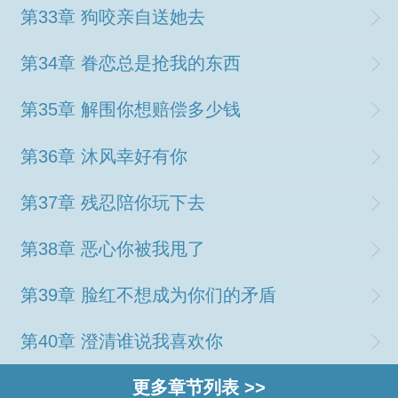
第33章 狗咬亲自送她去
第34章 眷恋总是抢我的东西
第35章 解围你想赔偿多少钱
第36章 沐风幸好有你
第37章 残忍陪你玩下去
第38章 恶心你被我甩了
第39章 脸红不想成为你们的矛盾
第40章 澄清谁说我喜欢你
更多章节列表 >>