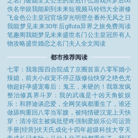
之名门暖媳全文
公主的皇冠什么游戏
共梦后txt
佚名华娱我能刷到未来短视频
马铃铛大全
谢修
飞
金色公主皇冠
官场穿
光明壁垒番外无风之日
我能梦见未来30年后
glfuta异界之旅免费阅读
笔趣阁
我能梦见未来
盛世名门
公主皇冠所有人
物攻略
盛世婚恋之名门夫人全文阅读
都市推荐阅读
七零：我靠囤四合院成了京圈首富
八零军婚小
辣媳，前夫小叔宠不停
正版修仙
快穿之绝色尤
物超好孕
盛宠毒后：鬼王，来硬的！
我靠发疯
整治修真界
斗罗：我的武魂是十凶天角蚁
娱
乐：和胖迪谈恋爱，全网笑疯
都重生了，谁还
做舔狗
重回八零当军嫂，被纯情硬汉宠上天
快
穿：清冷宿主被疯批壁咚强制爱
娱乐公司运营
手册[经营]
伏天氏
成化十四年
超级科技大亨
天