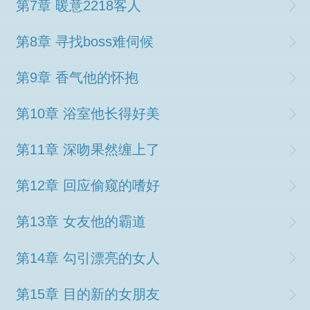
第7章 暖意2218客人
第8章 寻找boss难伺候
第9章 香气他的怀抱
第10章 浴室他长得好美
第11章 深吻果然缠上了
第12章 回应偷窥的嗜好
第13章 女友他的霸道
第14章 勾引漂亮的女人
第15章 目的新的女朋友