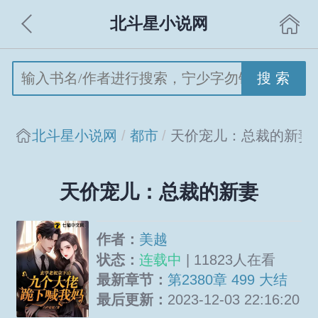
北斗星小说网
搜 索
北斗星小说网
都市
天价宠儿：总裁的新妻
天价宠儿：总裁的新妻
作者：
美越
状态：
连载中
| 11823人在看
最新章节：
第2380章 499 大结
局
最后更新：
2023-12-03 22:16:20