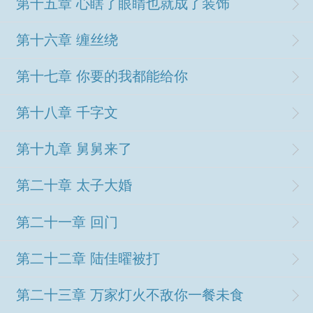
第十五章 心瞎了眼睛也就成了装饰
第十六章 缠丝绕
第十七章 你要的我都能给你
第十八章 千字文
第十九章 舅舅来了
第二十章 太子大婚
第二十一章 回门
第二十二章 陆佳曜被打
第二十三章 万家灯火不敌你一餐未食