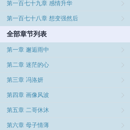
第一百七十九章 感情升华
第一百七十八章 想变强然后
全部章节列表
第一章 邂逅雨中
第二章 迷茫的心
第三章 冯洛妍
第四章 画像风波
第五章 二哥休沐
第六章 母子情薄