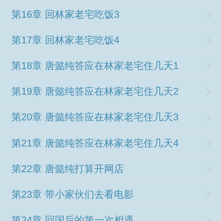
第16章 回林家老宅吃饭3
第17章 回林家老宅吃饭4
第18章 唐懿纯答应在林家老宅住几天1
第19章 唐懿纯答应在林家老宅住几天2
第20章 唐懿纯答应在林家老宅住几天3
第21章 唐懿纯答应在林家老宅住几天4
第22章 唐懿纯打算开网店
第23章 带小家伙们去看电影
第24章 回国后的第一次相遇