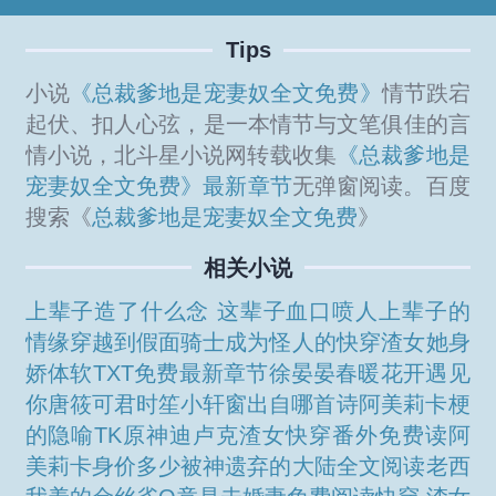
Tips
小说
《总裁爹地是宠妻奴全文免费》
情节跌宕
起伏、扣人心弦，是一本情节与文笔俱佳的言
情小说，北斗星小说网转载收集
《总裁爹地是
宠妻奴全文免费》最新章节
无弹窗阅读。百度
搜索《
总裁爹地是宠妻奴全文免费
》
相关小说
上辈子造了什么念 这辈子血口喷人
上辈子的
情缘
穿越到假面骑士成为怪人的
快穿渣女她身
娇体软TXT免费最新章节
徐晏晏
春暖花开遇见
你唐筱可君时笙
小轩窗出自哪首诗
阿美莉卡梗
的隐喻
TK原神迪卢克
渣女快穿番外免费读
阿
美莉卡身价多少
被神遗弃的大陆全文阅读老西