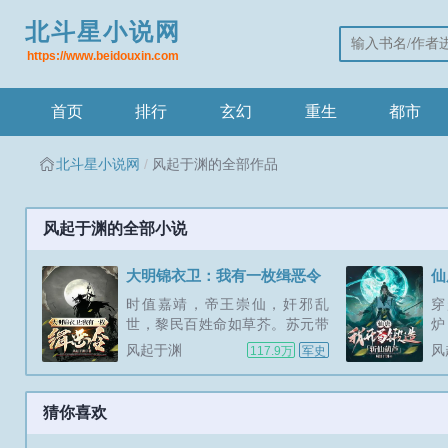
北斗星小说网
https://www.beidouxin.com
首页
排行
玄幻
重生
都市
北斗星小说网
风起于渊的全部作品
风起于渊的全部小说
大明锦衣卫：我有一枚缉恶令
仙
时值嘉靖，帝王崇仙，奸邪乱
穿
世，黎民百姓命如草芥。苏元带
炉
狴犴腰牌穿越至高武大明，加入
遍
风起于渊
风
117.9万
军史
锦衣卫，身着飞鱼服，脚踩登云
却
靴一柄绣春刀，斩尽奸邪妖孽，
九
劈出一个朗朗乾坤。其真正依
尽
猜你喜欢
仗，却是一起穿越的神秘腰牌，
皇
惩奸除恶便发放万物奖励，修
的