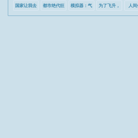
为，功法武...
的.
国家让我去
都市绝代狂
模拟器：气
为了飞升，
人间
当猫
医
运被偷后炮
我只好去做
灰她杀疯了
游戏了