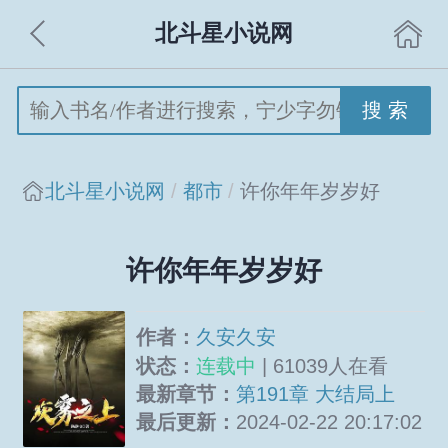
北斗星小说网
搜 索
北斗星小说网
都市
许你年年岁岁好
许你年年岁岁好
作者：
久安久安
状态：
连载中
| 61039人在看
最新章节：
第191章 大结局上
最后更新：
2024-02-22 20:17:02