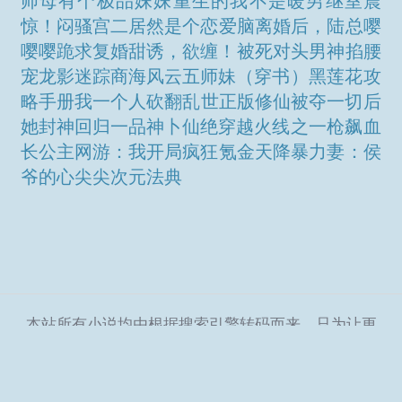
师母有个极品妹妹
重生的我不是暖男
继室
震
惊！闷骚宫二居然是个恋爱脑
离婚后，陆总嘤
嘤嘤跪求复婚
甜诱，欲缠！被死对头男神掐腰
宠
龙影迷踪
商海风云
五师妹
（穿书）黑莲花攻
略手册
我一个人砍翻乱世
正版修仙
被夺一切后
她封神回归
一品神卜
仙绝
穿越火线之一枪飙血
长公主
网游：我开局疯狂氪金
天降暴力妻：侯
爷的心尖尖
次元法典
本站所有小说均由根据搜索引擎转码而来，只为让更
多读者欣赏，本站不保存小说内容及数据，仅作宣传
展示。
Copyright © 2024 北斗星小说网
SiteMap
|
SiteMap