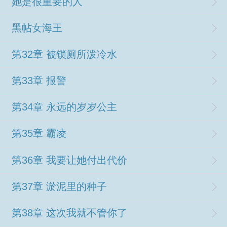
她是很重要的人
黑帖女海王
第32章 被锁厕所泼冷水
第33章 报警
第34章 永远的岁岁公主
第35章 霸凌
第36章 我要让她付出代价
第37章 淤泥里的种子
第38章 这次我就不管你了