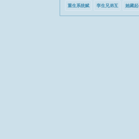
重生系统赋
孪生兄弟互
她藏起
我梦中工作
换人生[娱乐
离婚，
现实发达
圈]
全球