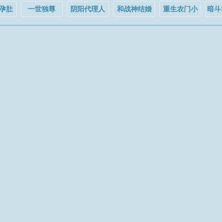
孕肚
一世独尊
阴阳代理人
和战神结婚
重生农门小
暗斗
厉总
后
福妻
疯找