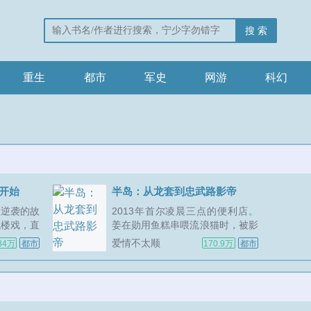
搜 索
重生
都市
军史
网游
科幻
8开始
半岛：从龙套到忠武路影帝
生逆袭的故
2013年首尔凌晨三点的便利店。
跳楼戏，直
姜在勋用鱼糕串喂流浪猫时，被影
轩送往平行
帝黄政民一眼相中。从此，半岛娱
爱情不太顺
84万
都市
170.9万
都市
金启轩惊奇
乐圈多了一个异类他是国际市场里
前身的记忆
用真巴掌扇醒群演的愣头青，是老
迷茫之时，
手片场偷学刘亚仁微表情的戏痴，
指引的方向
是请回答1988...