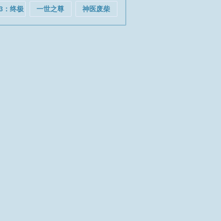
3：终极
一世之尊
神医废柴
渗透
妃：鬼王，
别缠我