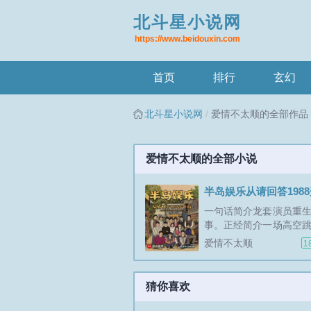
北斗星小说网
https://www.beidouxin.com
首页
排行
玄幻
北斗星小说网
爱情不太顺的全部作品
爱情不太顺的全部小说
半岛娱乐从请回答198
一句话简介龙套演员重
事。正经简介一场高空
接把龙套替身演员金启
爱情不太顺
1
世界。接受了现实，但
的发现，自己居然没有
一切全靠猜就在金启轩
猜你喜欢
一条试镜短讯给予了他
好在天...