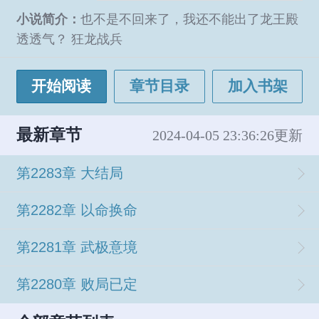
小说简介：
也不是不回来了，我还不能出了龙王殿
透透气？ 狂龙战兵
开始阅读
章节目录
加入书架
最新章节
2024-04-05 23:36:26更新
第2283章 大结局
第2282章 以命换命
第2281章 武极意境
第2280章 败局已定