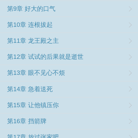
第9章 好大的口气
第10章 连根拔起
第11章 龙王殿之主
第12章 试试的后果就是逝世
第13章 眼不见心不烦
第14章 急着送死
第15章 让他镇压你
第16章 挡箭牌
第17章 放过张家吧