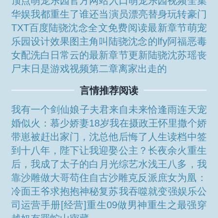
顶点
萌宠乐园官方网站入口
萌宠乐园视频全集
华娱我都重生了谁还当演员
漂亮替身玩转豪门
TXT百度
陆骁沈念全文免费阅读最新章节
萌宠
乐园设计效果图
主角叫陆骁沈念的
lfy阿福
恶毒
女配洗白日常云的最新章节更新
陆骁沈苏瑶
丧
尸末日是游戏视频
第二章离家出走的
言情推荐阅读
我有一个剑仙娘子
夫君来自未来
恰逢雨连天
宠
婚似火：慕少娇妻18岁
我在摄政王怀里撒个娇
带崽被赶出家门，沈总他后悔了
人生读档中
签
到十八年，陛下让我迎娶公主？
长夜余火
重生
后，我成了太子的白月光
综艺水浅王八多，我
靠沙雕做大哥
苟住
自古沙雕克反派
庶女为凰：
冷面王爷求抱抱
神秘复苏我吞噬就变强
娱乐公
司运营手册[经营]
重生09做男神
重生之最强穿