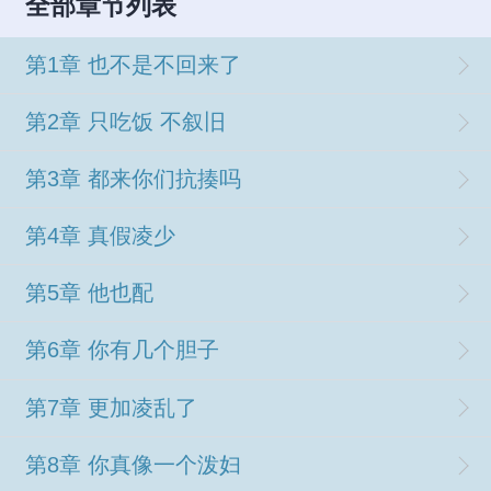
全部章节列表
第1章 也不是不回来了
第2章 只吃饭 不叙旧
第3章 都来你们抗揍吗
第4章 真假凌少
第5章 他也配
第6章 你有几个胆子
第7章 更加凌乱了
第8章 你真像一个泼妇