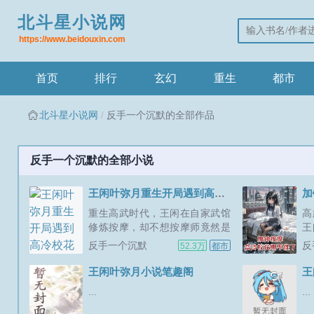
北斗星小说网
https://www.beidouxin.com
首页
排行
玄幻
重生
都市
北斗星小说网
反手一个沉默的全部作品
反手一个沉默的全部小说
王闲叶弥月重生开局遇到高冷校花武馆按摩
加
重生高武时代，王闲在自家武馆
高
修炼按摩，却不想按摩师竟然是
王
学校校花，还未觉醒顶级武道天
家
反手一个沉默
反
52.3万
都市
赋的叶弥月。干这个多久了？
生
第，第一次…校花手提润滑膏，
遇
王闲叶弥月小说笔趣阁
低着头。王闲记得清楚，彼时的
叶
...
...
叶弥月虽然还未觉醒武道天赋，
一
但在学...
楚