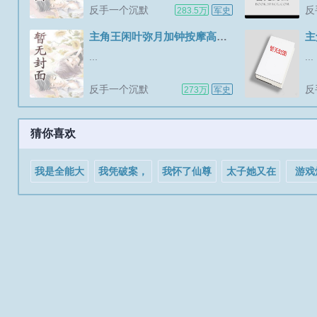
反手一个沉默
反
283.5万
军史
醒.
主角王闲叶弥月加钟按摩高冷校花崩不住了
主
...
...
反手一个沉默
反
273万
军史
猜你喜欢
我是全能大
我凭破案，
我怀了仙尊
太子她又在
游戏
明星
拿下禁欲大
的小龙崽[穿
骗人打工
NPC
理寺少卿
书]
全