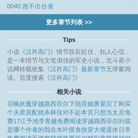
0040 政不出台省
更多章节列表 >>
Tips
小说
《汉祚高门》
情节跌宕起伏、扣人心弦，
是一本情节与文笔俱佳的军史小说，北斗星小
说网转载收集
《汉祚高门》最新章节
无弹窗阅
读。百度搜索《
汉祚高门
》
相关小说
召唤妖魔
穿越路西菲尔下
陆弃娘萧晏完了刚买
个夫君原配就杀
林佳
对不起本宫只想当太后免
费17
江予池李青越免费阅读
穿越路西菲尔到底
是哪个作者的
我在木叶摸鱼
快穿大佬退休日常