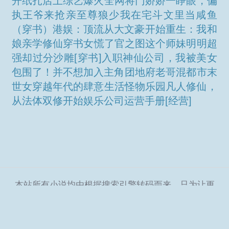
开纸扎店上综艺爆火全网
将门娇娇一睁眼，偏
执王爷来抢亲
至尊狼少
我在宅斗文里当咸鱼
（穿书）
港娱：顶流从大文豪开始
重生：我和
娘亲学修仙穿书女慌了
官之图
这个师妹明明超
强却过分沙雕[穿书]
入职神仙公司，我被美女
包围了！
并不想加入主角团
地府老哥混都市
末
世女穿越年代的肆意生活
怪物乐园
凡人修仙，
从法体双修开始
娱乐公司运营手册[经营]
本站所有小说均由根据搜索引擎转码而来，只为让更
多读者欣赏，本站不保存小说内容及数据，仅作宣传
展示。
Copyright © 2024 北斗星小说网
SiteMap
|
SiteMap