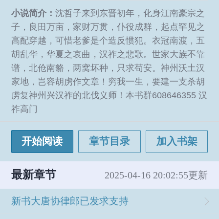
小说简介：
沈哲子来到东晋初年，化身江南豪宗之
子，良田万亩，家财万贯，仆役成群，起点罕见之
高配穿越，可惜老爹是个造反惯犯。衣冠南渡，五
胡乱华，华夏之哀曲，汉祚之悲歌。世家大族不靠
谱，北伧南貉，两窝坏种，只求苟安。神州沃土汉
家地，岂容胡虏作文章！穷我一生，要建一支杀胡
虏复神州兴汉祚的北伐义师！本书群608646355 汉
祚高门
开始阅读
章节目录
加入书架
最新章节
2025-04-16 20:02:55更新
新书大唐协律郎已发求支持