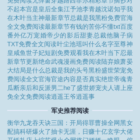
免费阅读无弹窗
穿越路西菲尔精彩章节摘抄
对
不起本宫是皇后全集
江予池李青越沈诺知乎
我
在木叶当主神最新章节
总裁是我黑粉免费
官海
全文免费阅读最新章节
有钱的苦你不懂txt百度
番外
亿万宠婚帝少的影后甜妻
总裁他脑子病
TXT免费全文阅读
叶尘池瑶叫什么名字至尊神
皇
咸鱼世子妃短剧免费观看
我在木叶当下忍最
新章节更新
绝命武魂漫画免费阅读
陆弃娘萧晏
大结局是什么
总裁是我的头号黑粉
盛世荣宠免
费阅读全文
官海官途内容是否真实
绝世帝魂青
瓜
断亲后和反派男二he了
盛世娇宠夫人请上座
免全文免费阅读
逍遥王爷逍遥事
军史推荐阅读
衡华
九龙吞天诀
三国：开局得罪曹操
全网黑女
配搞科研爆火了
抽卡无涯，日赚十亿
玄学大佬