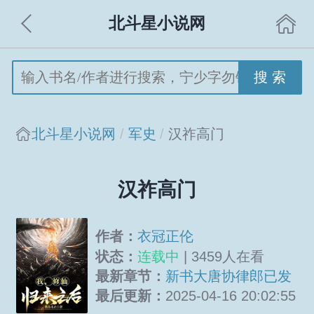
北斗星小说网
搜 索
北斗星小说网
军史
汉祚高门
汉祚高门
作者：
衣冠正伦
状态：
连载中
| 3459人在看
最新章节：
新书大唐协律郎已发
求支持
最后更新：
2025-04-16 20:02:55