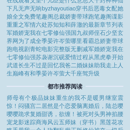
在线观看
父皇个儿臣是什么意思
大千封神神仙
下凡
无声无响byzhayoutiao
穿书后恶毒女配她
娘全文免费笔趣阁
总裁娇妻带球跑笔趣阁
谍影
重重之军情六处
苏知知和薛澈的最新章节列表
军婚娇宠我在七零修仙强国
九叔师侄石少坚玄
界网
为了成全
季晏许岑萤哪里看
霸总娇妻带球
跑电视剧
青蛇电影完整版无删减
军婚娇宠我在
七零修仙强
苏袅谢沉砚爱情过程
从黑虎拳开始
武道长生不过是回忆
我爸二婚妹妹助我走上人
生巅峰有和
季晏许岑萤
大千座驾升级
都市推荐阅读
师母有个极品妹妹
重生的我不是暖男
继室
震
惊！闷骚宫二居然是个恋爱脑
离婚后，陆总嘤
嘤嘤跪求复婚
甜诱，欲缠！被死对头男神掐腰
宠
龙影迷踪
商海风云
五师妹
（穿书）黑莲花攻