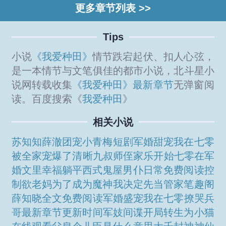
更多章节列表 >>
Tips
小说
《我爱种田》
情节跌宕起伏、扣人心弦，
是一本情节与文笔俱佳的都市小说，北斗星小
说网转载收集
《我爱种田》最新章节
无弹窗阅
读。百度搜索《
我爱种田
》
相关小说
苏知知薛澈团宠小青梅短剧
军婚甜宠我在七零
被全家宠爆了清晰
九叔师侄家乐开始
七零在军
婚文里幸福躺平
西式鬼屋男仆日常免费阅读
控
制欲老妈
为了成为魔神我决定先当管家笔趣阁
薛知晓全文免费阅读
军婚盛宠我在七零撩哭兵
哥最新章节更新时间
军妓间谍
开局转生为小猫