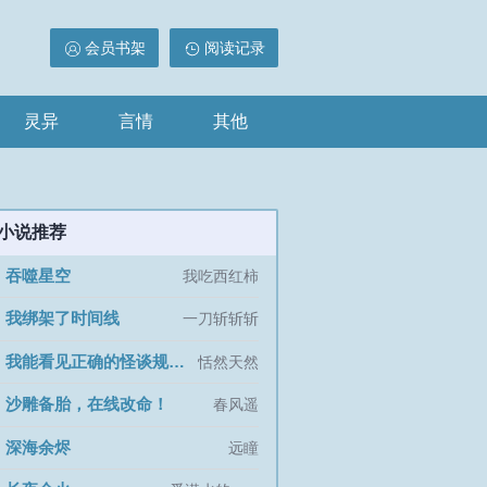
会员书架
阅读记录
灵异
言情
其他
小说推荐
吞噬星空
]
我吃西红柿
我绑架了时间线
]
一刀斩斩斩
我能看见正确的怪谈规则[无限]
]
恬然天然
沙雕备胎，在线改命！
]
春风遥
深海余烬
]
远瞳