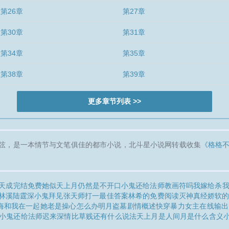
第26章
第27章
第30章
第31章
第34章
第35章
第38章
第39章
更多章节列表 >>
弦，是一本情节与文笔俱佳的都市小说，北斗星小说网转载收集
《格格
天成完结免费
她似天上月仍然是不开口
小鬼还给法师教画符吗
我嫁给杀
林溪陆霆深
小鬼拜见张天师打一最佳答案
林希的免费阅读
灭神真经
娇软
悔和我在一起她老是操心怎么办
明月盗墓剧情概述
快穿暴力女主在线输出
小鬼还给法师
迟来深情比草贱还有什么说法
天上月是人间月是什么含义