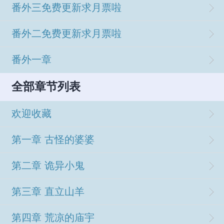
番外三免费更新求月票啦
番外二免费更新求月票啦
番外一章
全部章节列表
欢迎收藏
第一章 古怪的婆婆
第二章 诡异小鬼
第三章 直立山羊
第四章 荒凉的庙宇