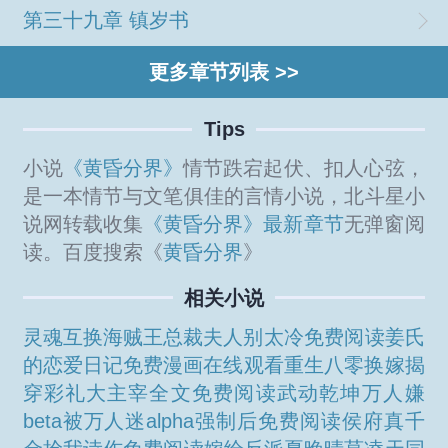
第三十九章 镇岁书
更多章节列表 >>
Tips
小说
《黄昏分界》
情节跌宕起伏、扣人心弦，
是一本情节与文笔俱佳的言情小说，北斗星小
说网转载收集
《黄昏分界》最新章节
无弹窗阅
读。百度搜索《
黄昏分界
》
相关小说
灵魂互换海贼王
总裁夫人别太冷免费阅读
姜氏
的恋爱日记免费漫画在线观看
重生八零换嫁揭
穿彩礼
大主宰全文免费阅读武动乾坤
万人嫌
beta被万人迷alpha强制后免费阅读
侯府真千