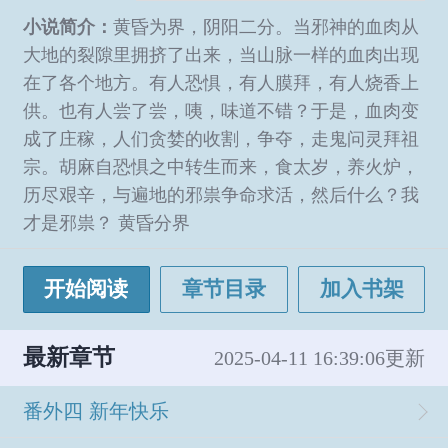
小说简介：
黄昏为界，阴阳二分。当邪神的血肉从
大地的裂隙里拥挤了出来，当山脉一样的血肉出现
在了各个地方。有人恐惧，有人膜拜，有人烧香上
供。也有人尝了尝，咦，味道不错？于是，血肉变
成了庄稼，人们贪婪的收割，争夺，走鬼问灵拜祖
宗。胡麻自恐惧之中转生而来，食太岁，养火炉，
历尽艰辛，与遍地的邪祟争命求活，然后什么？我
才是邪祟？ 黄昏分界
开始阅读
章节目录
加入书架
最新章节
2025-04-11 16:39:06更新
番外四 新年快乐