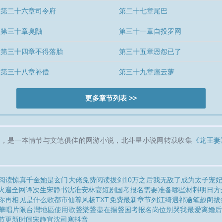
第二十六章司令府
第二十七章尾巴
第三十章臭鼬
第三十一章自投罗网
第三十四章不得落胎
第三十五章恩怨已了
第三十八章补偿
第三十九章扈云萝
更多章节列表 >>
弦，是一本情节与文笔俱佳的网游小说，北斗星小说网转载收集
《龙王妻
阅读
惊真千金她是玄门大佬免费阅读
拔剑10万之后我无敌了
成为太子宠
火遍全网
谭次生
宋静书沈淮安林宴短剧
国考报名需要准备哪些材料
明日方
你再相见是什么歌
都市仙尊风杨TXT免费最新章节列
江绮遇祁逾笔趣阁
拔
華唱片限台灣地區使用歌聲樂聲盡在揚聲
国考报名岗位
别哭我最爱
离婚
节更新时间
宋静宜沈司寒抖音