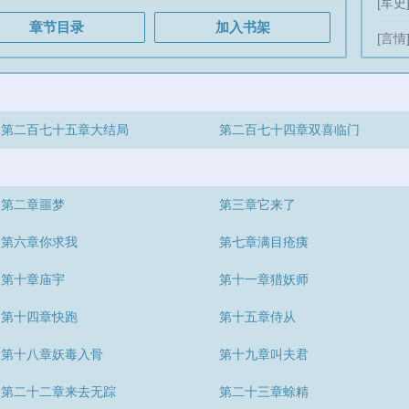
[军史
章节目录
加入书架
[言情
第二百七十五章大结局
第二百七十四章双喜临门
第二章噩梦
第三章它来了
第六章你求我
第七章满目疮痍
第十章庙宇
第十一章猎妖师
第十四章快跑
第十五章侍从
第十八章妖毒入骨
第十九章叫夫君
第二十二章来去无踪
第二十三章蜍精