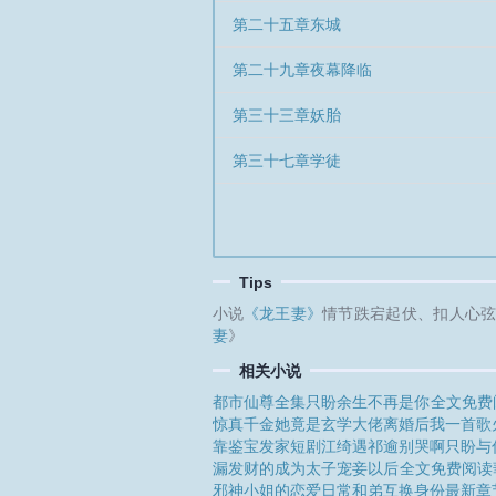
第二十五章东城
第二十九章夜幕降临
第三十三章妖胎
第三十七章学徒
Tips
小说
《龙王妻》
情节跌宕起伏、扣人心
妻
》
相关小说
都市仙尊全集
只盼余生不再是你全文免费
惊真千金她竟是玄学大佬
离婚后我一首歌
靠鉴宝发家短剧
江绮遇祁逾
别哭啊
只盼与
漏发财的
成为太子宠妾以后全文免费阅读
邪神小姐的恋爱日常
和弟互换身份最新章