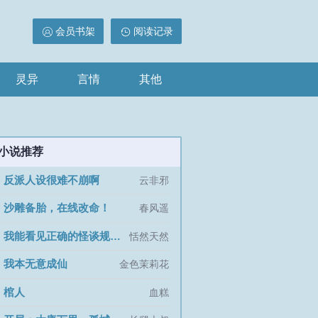
会员书架
阅读记录
灵异
言情
其他
小说推荐
反派人设很难不崩啊
]
云非邪
沙雕备胎，在线改命！
]
春风遥
我能看见正确的怪谈规则[无限]
]
恬然天然
我本无意成仙
]
金色茉莉花
棺人
]
血糕