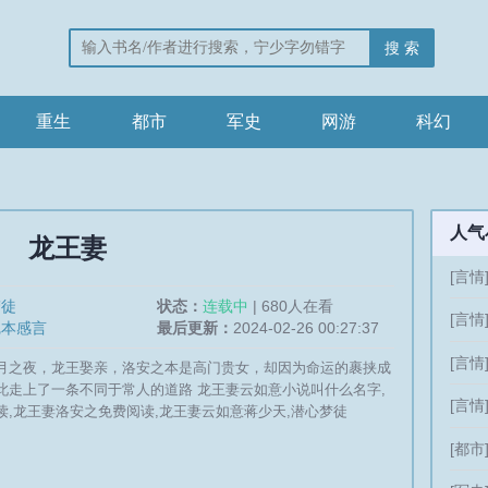
搜 索
重生
都市
军史
网游
科幻
人气
龙王妻
[言情
梦徒
状态：
连载中
| 680人在看
[言情
完本感言
最后更新：
2024-02-26 00:27:37
[言情
月之夜，龙王娶亲，洛安之本是高门贵女，却因为命运的裹挟成
此走上了一条不同于常人的道路 龙王妻云如意小说叫什么名字,
[言情
读,龙王妻洛安之免费阅读,龙王妻云如意蒋少天,潜心梦徒
[都市