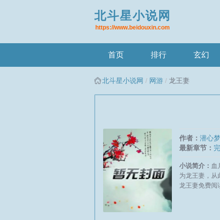
北斗星小说网
https://www.beidouxin.com
首页
排行
玄幻
北斗星小说网
网游
龙王妻
作者：
潜心
最新章节：
小说简介：
血
为龙王妻，从
龙王妻免费阅