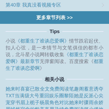
第40章 我真没看视频专区
更多章节列表 >>
Tips
小说
《都重生了谁谈恋爱啊》
情节跌宕起伏、
扣人心弦，是一本情节与文笔俱佳的都市小
说，北斗星小说网转载收集
《都重生了谁谈恋
爱啊》最新章节
无弹窗阅读。百度搜索《
都重
生了谁谈恋爱啊
》
相关小说
她来时喜宴已散全文免费阅读笔趣阁
蓄意诱夺
TXT
当满级大号重回娱乐圈黎陌
她是反派心尖
宠穿书眉上栀子
杨晨角色对比
她来时骤雨
余娇