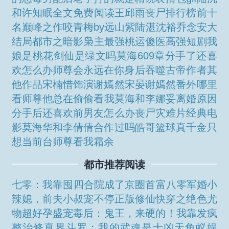
和许知眠全文免费阅读
王邱雨
丧尸排行榜前十
名巅峰之作
咬青梅by远山紫陆湛
沈裕乔念安大
结局
都市之暗影枭主
最强桃运傻医高强短剧
我
娘是桃花剑仙是绿文吗
莫海609章
分手了还喜
欢怎么办
师尊会永远在你身后
吞噬古帝作者其
他作品
宋楠惜饰演谢嫣然
宋晏谢嫣然番外哪里
看
师尊他总在偷偷看我
莫海和李娜妥离婚原因
分手后还喜欢前男友怎么办
丧尸灾难片经典电
影
莫海华和李倩倩合作过吗
皓哥篮球
真千金只
想当前台
师尊看我霜余
都市推荐阅读
七零：我靠囤四合院成了京圈首富
八零军婚小
辣媳，前夫小叔宠不停
正版修仙
快穿之绝色尤
物超好孕
盛宠毒后：鬼王，来硬的！
我靠发疯
整治修真界
斗罗：我的武魂是十凶天角蚁
娱