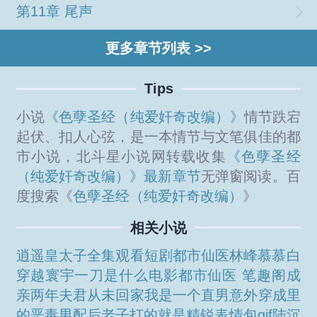
第11章 尾声
更多章节列表 >>
Tips
小说
《色孽圣经（纯爱奸奇改编）》
情节跌宕
起伏、扣人心弦，是一本情节与文笔俱佳的都
市小说，北斗星小说网转载收集
《色孽圣经
（纯爱奸奇改编）》最新章节
无弹窗阅读。百
度搜索《
色孽圣经（纯爱奸奇改编）
》
相关小说
逍遥皇太子全集观看
短剧都市仙医
林峰慕慕白
穿越
寰宇一刀是什么电影
都市仙医 笔趣阁
成
亲两年夫君从未回家
我是一个直男意外穿成里
的恶毒男配后
老子打的就是精锐表情包gif
陆沉