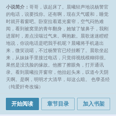
小说简介：
哥哥，该起床了。晨曦轻声地说杨警官
的电话，说要找你。还有啊，现在天气暖和，睡觉
时就开着窗吧。卧室拉着遮光窗帘，空气闷热难
闻，看到被窝里的青年翻身，她皱了皱鼻子，我刚
进屋时，差点没喘过气来。啊抱歉。晨歌迷迷瞪瞪
地说，你说电话是吧我手机呢？晨曦将手机递出
来，微笑说喏，不过杨警官已经挂断了。晨歌坐起
来，从妹妹手里接过电话，只觉得视线模糊得很。
果然是没洗脸的缘故。他擦了擦眼角，打开通讯
录。看到晨曦拉开窗帘，他抬起头来，叹道今天阴
天啊。是啊，明明才大清早，却这么暗。 色孽圣经
（纯爱奸奇改编）
开始阅读
章节目录
加入书架