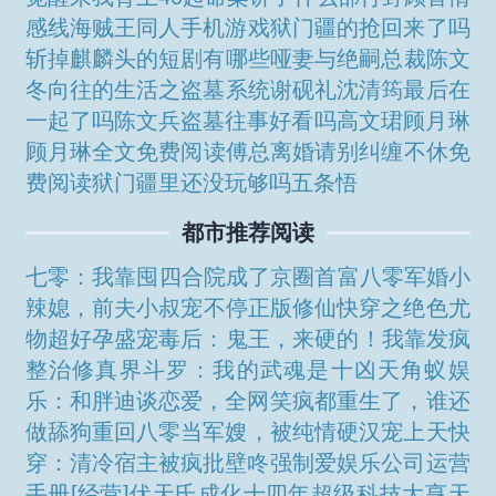
感线
海贼王同人手机游戏
狱门疆的抢回来了吗
斩掉麒麟头的短剧有哪些
哑妻与绝嗣总裁
陈文
冬
向往的生活之盗墓系统
谢砚礼沈清筠最后在
一起了吗
陈文兵
盗墓往事好看吗
高文珺
顾月琳
顾月琳全文免费阅读
傅总离婚请别纠缠不休免
费阅读
狱门疆里还没玩够吗五条悟
都市推荐阅读
七零：我靠囤四合院成了京圈首富
八零军婚小
辣媳，前夫小叔宠不停
正版修仙
快穿之绝色尤
物超好孕
盛宠毒后：鬼王，来硬的！
我靠发疯
整治修真界
斗罗：我的武魂是十凶天角蚁
娱
乐：和胖迪谈恋爱，全网笑疯
都重生了，谁还
做舔狗
重回八零当军嫂，被纯情硬汉宠上天
快
穿：清冷宿主被疯批壁咚强制爱
娱乐公司运营
手册[经营]
伏天氏
成化十四年
超级科技大亨
天