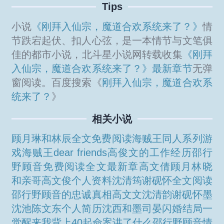
Tips
小说
《刚拜入仙宗，魔道合欢系统来了？》
情
节跌宕起伏、扣人心弦，是一本情节与文笔俱
佳的都市小说，北斗星小说网转载收集
《刚拜
入仙宗，魔道合欢系统来了？》最新章节
无弹
窗阅读。百度搜索《
刚拜入仙宗，魔道合欢系
统来了？
》
相关小说
顾月琳和林辰全文免费阅读
海贼王同人系列游
戏
海贼王dear friends
高俊文的工作经历
邵行
野顾音免费阅读全文最新章
高文倩
顾月林晓
和亲哥
高文俊个人资料
沈清筠谢砚怀全文阅读
邵行野顾音的忠诚真相
高文文
沈清韵谢砚怀
墨
沈池
陈文东个人简历
沈西和墨司晏闪婚结局
一
觉醒来我背上40起命案讲了什么
邵行野顾音情