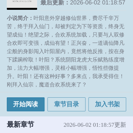
最后更新：
2026-06-02 01:18:57
小说简介：
叶阳意外穿越修仙世界，费尽千辛万
苦，终于拜入仙门，却被判定为下等资质，终身无
望成仙！绝望之际，合欢系统加载，只要与人双修
合欢即可变强，成仙有望！正兴奋，一道谪仙降凡
尘般的身影闯入叶阳屋内，竟然将他反推，按在身
下蹂躏榨取！叶阳？系统阴阳龙虎大乐赋熟练度增
加，法力大幅增强，灵根小幅增强，悟性些微提
升。叶阳！还有这种好事？多来点，我承受得住！
刚拜入仙宗，魔道合欢系统来了？
开始阅读
章节目录
加入书架
最新章节
2026-06-02 01:18:57更新