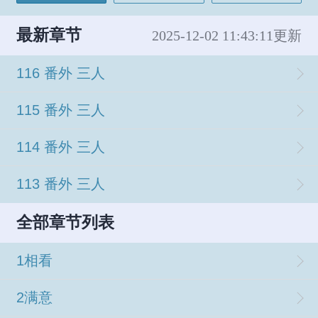
最新章节
2025-12-02 11:43:11更新
116 番外 三人
115 番外 三人
114 番外 三人
113 番外 三人
全部章节列表
1相看
2满意