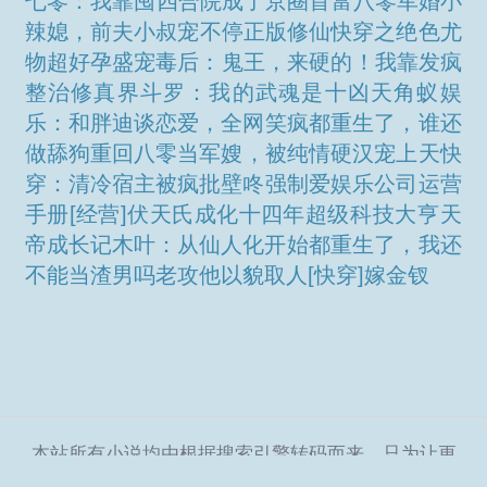
七零：我靠囤四合院成了京圈首富
八零军婚小
辣媳，前夫小叔宠不停
正版修仙
快穿之绝色尤
物超好孕
盛宠毒后：鬼王，来硬的！
我靠发疯
整治修真界
斗罗：我的武魂是十凶天角蚁
娱
乐：和胖迪谈恋爱，全网笑疯
都重生了，谁还
做舔狗
重回八零当军嫂，被纯情硬汉宠上天
快
穿：清冷宿主被疯批壁咚强制爱
娱乐公司运营
手册[经营]
伏天氏
成化十四年
超级科技大亨
天
帝成长记
木叶：从仙人化开始
都重生了，我还
不能当渣男吗
老攻他以貌取人[快穿]
嫁金钗
本站所有小说均由根据搜索引擎转码而来，只为让更
多读者欣赏，本站不保存小说内容及数据，仅作宣传