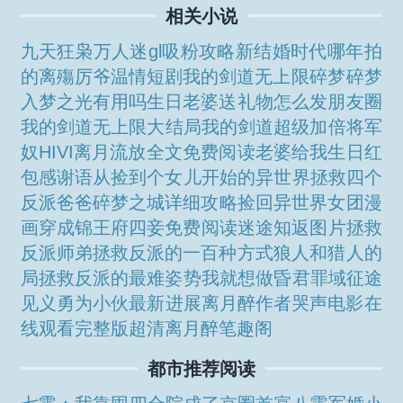
相关小说
九天狂枭
万人迷gl吸粉攻略
新结婚时代哪年拍
的
离殤
厉爷温情短剧
我的剑道无上限
碎梦
碎梦
入梦之光有用吗
生日老婆送礼物怎么发朋友圈
我的剑道无上限大结局
我的剑道超级加倍
将军
奴HIVI
离月流放全文免费阅读
老婆给我生日红
包感谢语
从捡到个女儿开始的异世界
拯救四个
反派爸爸
碎梦之城详细攻略
捡回异世界女团漫
画
穿成锦王府四妾免费阅读
迷途知返图片
拯救
反派师弟
拯救反派的一百种方式
狼人和猎人的
局
拯救反派的最难姿势
我就想做昏君
罪域征途
见义勇为小伙最新进展
离月醉作者
哭声电影在
线观看完整版超清
离月醉笔趣阁
都市推荐阅读