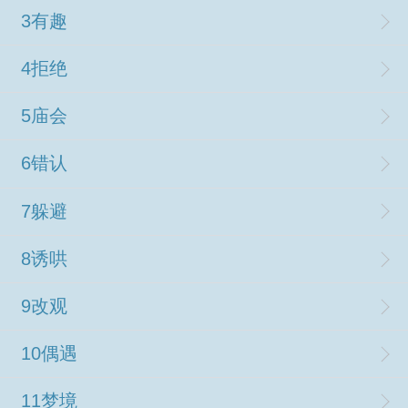
3有趣
4拒绝
5庙会
6错认
7躲避
8诱哄
9改观
10偶遇
11梦境