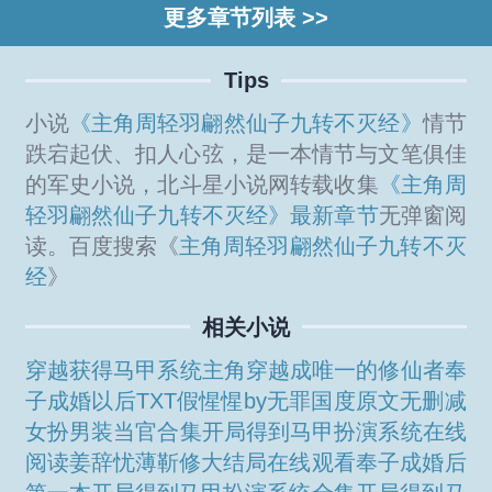
更多章节列表 >>
Tips
小说
《主角周轻羽翩然仙子九转不灭经》
情节
跌宕起伏、扣人心弦，是一本情节与文笔俱佳
的军史小说，北斗星小说网转载收集
《主角周
轻羽翩然仙子九转不灭经》最新章节
无弹窗阅
读。百度搜索《
主角周轻羽翩然仙子九转不灭
经
》
相关小说
穿越获得马甲系统
主角穿越成唯一的修仙者
奉
子成婚以后TXT
假惺惺by无罪国度原文无删减
女扮男装当官合集
开局得到马甲扮演系统在线
阅读
姜辞忧薄靳修大结局在线观看
奉子成婚后