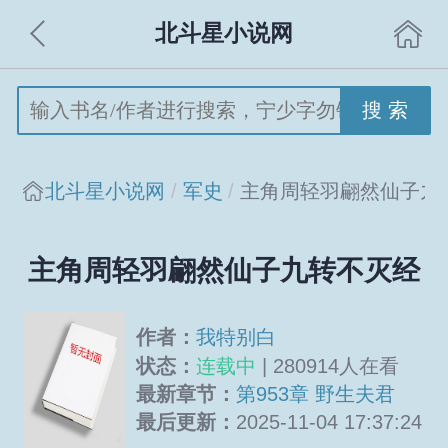
北斗星小说网
搜 索
北斗星小说网
军史
主角周轻羽翩然仙子九
主角周轻羽翩然仙子九转不灭经
作者：
我特别白
状态：
连载中
| 280914人在看
最新章节：
第953章 野生夫君
最后更新：
2025-11-04 17:37:24