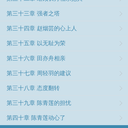
第三十三章 强者之塔
第三十四章 赵烟芸的心上人
第三十五章 以无耻为荣
第三十六章 田亦舟相亲
第三十七章 周轻羽的建议
第三十八章 态度翻转
第三十九章 陈青莲的担忧
第四十章 陈青莲动心了