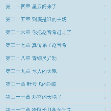
第二十四章 星云阁来了
第二十五章 到底是谁的主场
第二十六章 你把赵音希赶走了
第二十七章 真传弟子赵音希
第二十八章 青铜尺异动
第二十九章 惊人的天赋
第三十章 叶云飞的期盼
第三十一章 郑夺的天塌了
第三十二章 给顾长月相亲把关