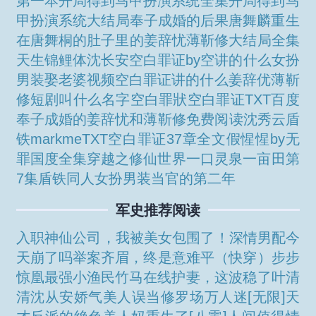
第一本
开局得到马甲扮演系统全集
开局得到马
甲扮演系统大结局
奉子成婚的后果
唐舞麟重生
在唐舞桐的肚子里的
姜辞忧薄靳修大结局全集
天生锦鲤体沈长安
空白罪证by空讲的什么
女扮
男装娶老婆视频
空白罪证讲的什么
姜辞优薄靳
修短剧叫什么名字
空白罪狀
空白罪证TXT百度
奉子成婚的
姜辞忧和薄靳修免费阅读
沈秀云
盾
铁markmeTXT
空白罪证37章全文
假惺惺by无
罪国度全集
穿越之修仙世界
一口灵泉一亩田第
7集
盾铁同人
女扮男装当官的第二年
军史推荐阅读
入职神仙公司，我被美女包围了！
深情男配今
天崩了吗
举案齐眉，终是意难平（快穿）
步步
惊凰
最强小渔民
竹马在线护妻，这波稳了
叶清
清沈从安
娇气美人误当修罗场万人迷[无限]
天