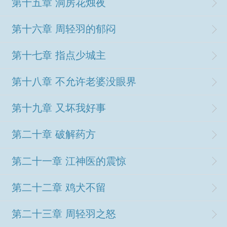
第十五章 洞房花烛夜
第十六章 周轻羽的郁闷
第十七章 指点少城主
第十八章 不允许老婆没眼界
第十九章 又坏我好事
第二十章 破解药方
第二十一章 江神医的震惊
第二十二章 鸡犬不留
第二十三章 周轻羽之怒