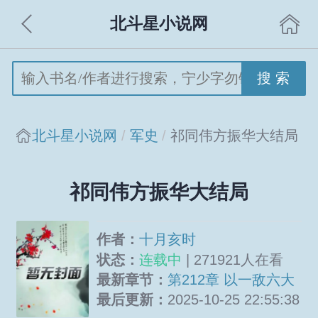
北斗星小说网
搜 索
北斗星小说网
军史
祁同伟方振华大结局
祁同伟方振华大结局
作者：
十月亥时
状态：
连载中
| 271921人在看
最新章节：
第212章 以一敌六大
显神威
最后更新：
2025-10-25 22:55:38