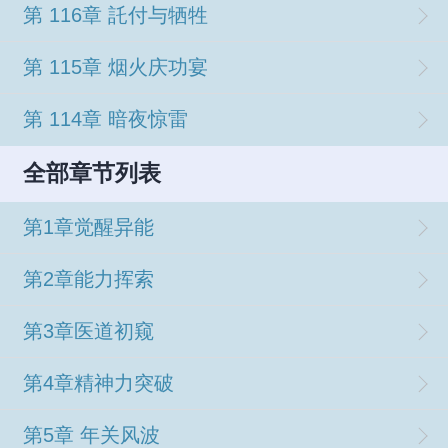
第 116章 託付与牺牲
第 115章 烟火庆功宴
第 114章 暗夜惊雷
全部章节列表
第1章觉醒异能
第2章能力挥索
第3章医道初窥
第4章精神力突破
第5章 年关风波