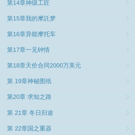
第14章神级工匠
第15章我的摩託梦
第16章异能摩托车
第17章一见钟情
第18章天价合同2000万美元
第 19章神秘图纸
第20章 求知之路
第 21章 冬日归途
第 22章国之重器