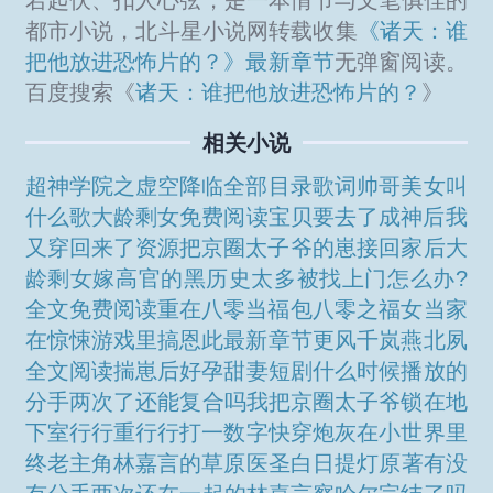
宕起伏、扣人心弦，是一本情节与文笔俱佳的
都市小说，北斗星小说网转载收集
《诸天：谁
把他放进恐怖片的？》最新章节
无弹窗阅读。
百度搜索《
诸天：谁把他放进恐怖片的？
》
相关小说
超神学院之虚空降临全部目录
歌词帅哥美女叫
什么歌
大龄剩女免费阅读
宝贝要去了
成神后我
又穿回来了资源
把京圈太子爷的崽接回家后
大
龄剩女嫁高官的
黑历史太多被找上门怎么办?
全文免费阅读
重在八零当福包
八零之福女当家
在惊悚游戏里搞恩此最新章节更
风千岚燕北夙
全文阅读
揣崽后好孕甜妻短剧什么时候播放的
分手两次了还能复合吗
我把京圈太子爷锁在地
下室
行行重行行打一数字
快穿炮灰在小世界里
终老
主角林嘉言的草原医圣
白日提灯原著
有没