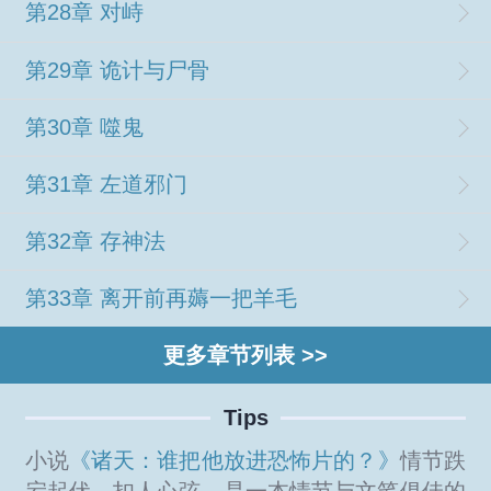
第28章 对峙
第29章 诡计与尸骨
第30章 噬鬼
第31章 左道邪门
第32章 存神法
第33章 离开前再薅一把羊毛
更多章节列表 >>
Tips
小说
《诸天：谁把他放进恐怖片的？》
情节跌