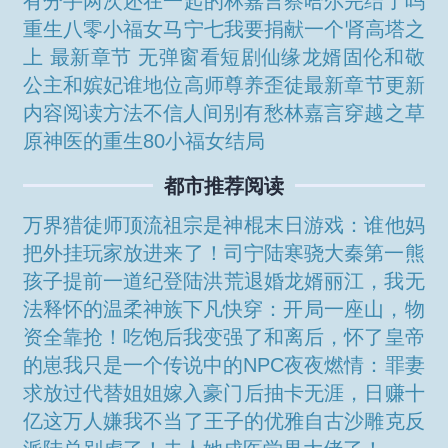
有分手两次还在一起的
林嘉言察哈尔完结了吗
重生八零小福女马宁七
我要捐献一个肾
高塔之
上 最新章节 无弹窗
看短剧仙缘龙婿
固伦和敬
公主和嫔妃谁地位高
师尊养歪徒最新章节更新
内容阅读方法
不信人间别有愁
林嘉言穿越之草
原神医的
重生80小福女结局
都市推荐阅读
万界猎徒师
顶流祖宗是神棍
末日游戏：谁他妈
把外挂玩家放进来了！
司宁陆寒骁
大秦第一熊
孩子
提前一道纪登陆洪荒
退婚龙婿
丽江，我无
法释怀的温柔
神族下凡
快穿：开局一座山，物
资全靠抢！
吃饱后我变强了
和离后，怀了皇帝
的崽
我只是一个传说中的NPC
夜夜燃情：罪妻
求放过
代替姐姐嫁入豪门后
抽卡无涯，日赚十
亿
这万人嫌我不当了
王子的优雅
自古沙雕克反