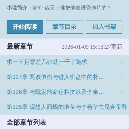
小说简介：
简介 诸天：谁把他放进恐怖片的？
开始阅读
章节目录
加入书架
最新章节
2026-01-09 15:18:27更新
求一下月票差几张就一千了跪求
第327章 两败俱伤与进入棋盘中的朴牧师
第326章 与既定的命运相抗以及李金华姐妹和金帝释的对决
第325章 观想人面蝎的准备与李善华去见金帝释
全部章节列表