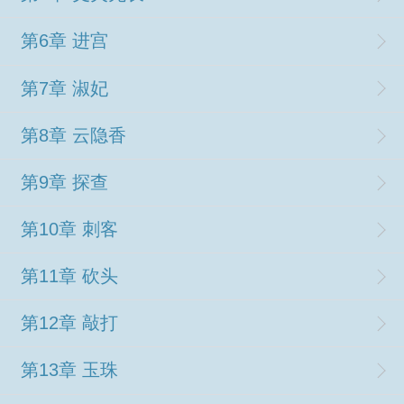
第6章 进宫
第7章 淑妃
第8章 云隐香
第9章 探查
第10章 刺客
第11章 砍头
第12章 敲打
第13章 玉珠