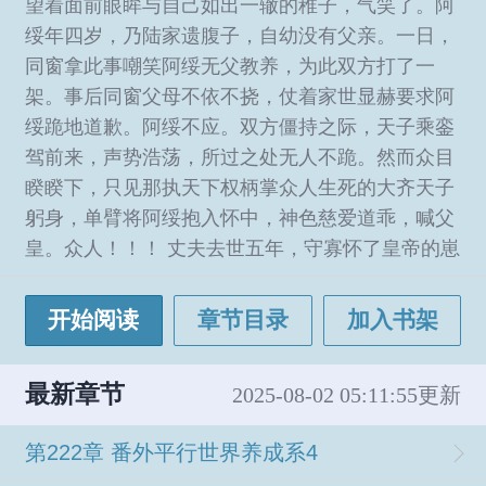
望着面前眼眸与自己如出一辙的稚子，气笑了。阿
绥年四岁，乃陆家遗腹子，自幼没有父亲。一日，
同窗拿此事嘲笑阿绥无父教养，为此双方打了一
架。事后同窗父母不依不挠，仗着家世显赫要求阿
绥跪地道歉。阿绥不应。双方僵持之际，天子乘銮
驾前来，声势浩荡，所过之处无人不跪。然而众目
睽睽下，只见那执天下权柄掌众人生死的大齐天子
躬身，单臂将阿绥抱入怀中，神色慈爱道乖，喊父
皇。众人！！！ 丈夫去世五年，守寡怀了皇帝的崽
开始阅读
章节目录
加入书架
最新章节
2025-08-02 05:11:55更新
第222章 番外平行世界养成系4