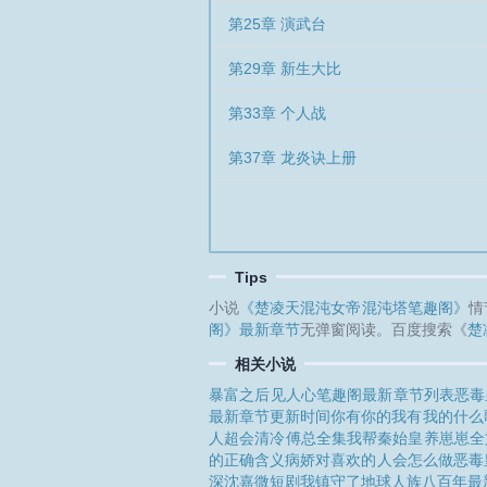
第25章 演武台
第29章 新生大比
第33章 个人战
第37章 龙炎诀上册
Tips
小说
《楚凌天混沌女帝混沌塔笔趣阁》
情
阁》最新章节
无弹窗阅读。百度搜索《
楚
相关小说
暴富之后见人心笔趣阁最新章节列表
恶毒
最新章节更新时间
你有你的我有我的什么
人超会清冷傅总全集
我帮秦始皇养崽崽全
的正确含义
病娇对喜欢的人会怎么做
恶毒
深沈嘉微短剧
我镇守了地球人族八百年最