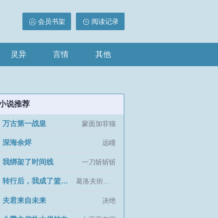
会员书架
阅读记录
灵异
言情
其他
小说推荐
万古第一战皇
]
蒙面加菲猫
深海余烬
]
远瞳
我绑架了时间线
]
一刀斩斩斩
转行后，我成了篮坛第一人
]
葛洛夫街兄弟
夫君来自未来
]
决绝