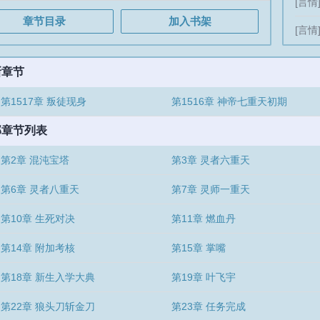
[言情
章节目录
加入书架
[言情
新章节
第1517章 叛徒现身
第1516章 神帝七重天初期
部章节列表
第2章 混沌宝塔
第3章 灵者六重天
第6章 灵者八重天
第7章 灵师一重天
第10章 生死对决
第11章 燃血丹
第14章 附加考核
第15章 掌嘴
第18章 新生入学大典
第19章 叶飞宇
第22章 狼头刀斩金刀
第23章 任务完成