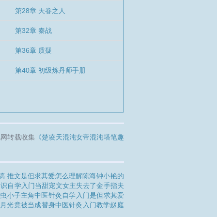
第28章 天眷之人
第32章 秦战
第36章 质疑
第40章 初级炼丹师手册
说网转载收集
《楚凌天混沌女帝混沌塔笔趣
搞 推文
是但求其爱怎么理解
陈海钟小艳的
知识自学入门
当甜宠文女主失去了金手指
夫
捕虫小子主角
中医针灸自学入门
是但求其爱
白月光竟被当成替身
中医针灸入门教学
赵庭