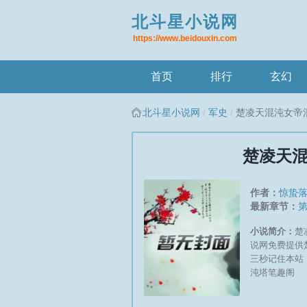
北斗星小说网
https://www.beidouxin.com
首页
排行
玄幻
北斗星小说网
军史
楚凌天混沌女帝
楚凌天
作者：
惊蛰
最新章节：
第
小说简介：
楚
说网免费提供
三秒记住本站：北
沌塔笔趣阁