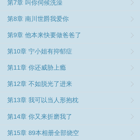
第7章 叫你伺候洗澡
第8章 南川世爵我爱你
第9章 他本来快要做爸爸了
第10章 宁小姐有抑郁症
第11章 你还威胁上瘾
第12章 不如脱光了进来
第13章 我可以当人形抱枕
第14章 你又来折磨我了
第15章 89本相册全部烧空