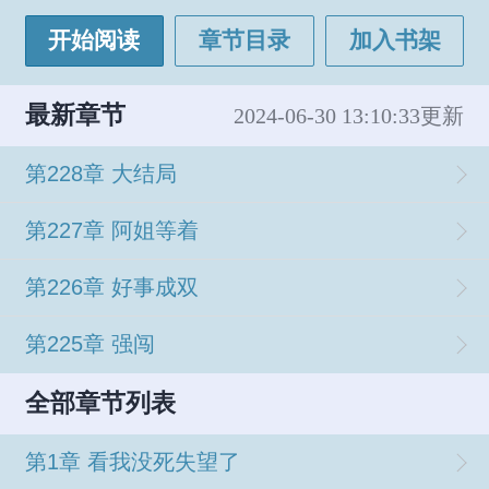
开始阅读
章节目录
加入书架
最新章节
2024-06-30 13:10:33更新
第228章 大结局
第227章 阿姐等着
第226章 好事成双
第225章 强闯
全部章节列表
第1章 看我没死失望了