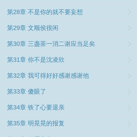
第28章 不是你的就不要妄想
第29章 文顺侯很闲
第30章 三盏茶一消二谢应当足矣
第31章 你不是沈凌欣
第32章 我可得好好感谢感谢他
第33章 傻眼了
第34章 铁了心要退亲
第35章 明晃晃的报复