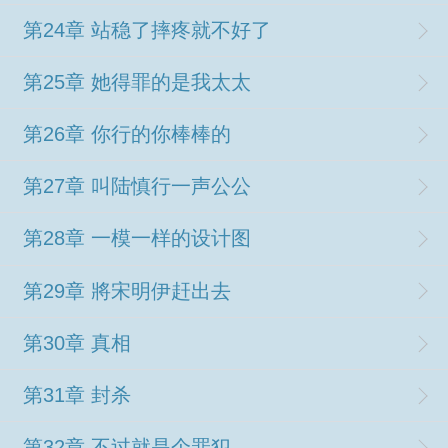
第24章 站稳了摔疼就不好了
第25章 她得罪的是我太太
第26章 你行的你棒棒的
第27章 叫陆慎行一声公公
第28章 一模一样的设计图
第29章 將宋明伊赶出去
第30章 真相
第31章 封杀
第32章 不过就是个罪犯