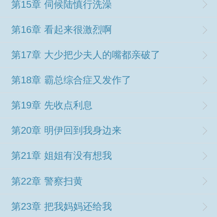
第15章 伺候陆慎行洗澡
第16章 看起来很激烈啊
第17章 大少把少夫人的嘴都亲破了
第18章 霸总综合症又发作了
第19章 先收点利息
第20章 明伊回到我身边来
第21章 姐姐有没有想我
第22章 警察扫黄
第23章 把我妈妈还给我