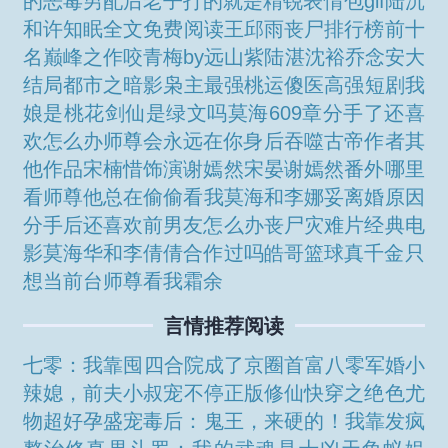
的恶毒男配后
老子打的就是精锐表情包gif
陆沉
和许知眠全文免费阅读
王邱雨
丧尸排行榜前十
名巅峰之作
咬青梅by远山紫陆湛
沈裕乔念安大
结局
都市之暗影枭主
最强桃运傻医高强短剧
我
娘是桃花剑仙是绿文吗
莫海609章
分手了还喜
欢怎么办
师尊会永远在你身后
吞噬古帝作者其
他作品
宋楠惜饰演谢嫣然
宋晏谢嫣然番外哪里
看
师尊他总在偷偷看我
莫海和李娜妥离婚原因
分手后还喜欢前男友怎么办
丧尸灾难片经典电
影
莫海华和李倩倩合作过吗
皓哥篮球
真千金只
想当前台
师尊看我霜余
言情推荐阅读
七零：我靠囤四合院成了京圈首富
八零军婚小
辣媳，前夫小叔宠不停
正版修仙
快穿之绝色尤
物超好孕
盛宠毒后：鬼王，来硬的！
我靠发疯