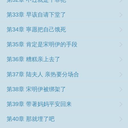
第33章 早该自请下堂了
第34章 寧愿把自己饿死
第35章 肯定是宋明伊的手段
第36章 糟糕亲上去了
第37章 陆夫人 亲热要分场合
第38章 宋明伊被绑架了
第39章 带著妈妈平安回来
第40章 那就埋了吧