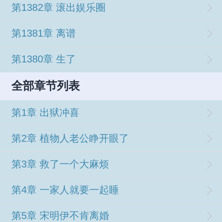
第1382章 滚出娱乐圈
第1381章 离谱
第1380章 生了
全部章节列表
第1章 出狱冲喜
第2章 植物人老公睁开眼了
第3章 救了一个大麻烦
第4章 一家人就要一起睡
第5章 宋明伊不肯离婚