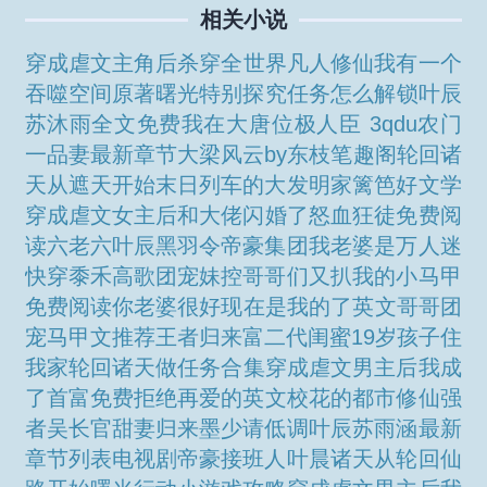
相关小说
穿成虐文主角后杀穿全世界
凡人修仙我有一个
吞噬空间原著
曙光特别探究任务怎么解锁
叶辰
苏沐雨全文免费
我在大唐位极人臣 3qdu
农门
一品妻最新章节
大梁风云by东枝笔趣阁
轮回诸
天从遮天开始
末日列车的大发明家篱笆好文学
穿成虐文女主后和大佬闪婚了
怒血狂徒免费阅
读
六老六
叶辰黑羽令帝豪集团
我老婆是万人迷
快穿黍禾高歌
团宠妹控哥哥们又扒我的小马甲
免费阅读
你老婆很好现在是我的了英文
哥哥团
宠马甲文推荐
王者归来富二代
闺蜜19岁孩子住
我家
轮回诸天做任务合集
穿成虐文男主后我成
了首富免费
拒绝再爱的英文
校花的都市修仙强
者
吴长官
甜妻归来墨少请低调
叶辰苏雨涵最新
章节列表
电视剧帝豪接班人叶晨
诸天从轮回仙