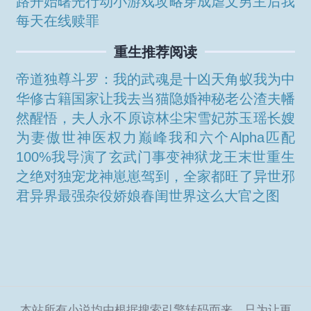
路开始
曙光行动小游戏攻略
穿成虐文男主后我
每天在线赎罪
重生推荐阅读
帝道独尊
斗罗：我的武魂是十凶天角蚁
我为中
华修古籍
国家让我去当猫
隐婚神秘老公
渣夫幡
然醒悟，夫人永不原谅
林尘宋雪妃苏玉瑶
长嫂
为妻
傲世神医
权力巅峰
我和六个Alpha匹配
100%
我导演了玄武门事变
神狱龙王
末世重生
之绝对独宠
龙神崽崽驾到，全家都旺了
异世邪
君
异界最强杂役
娇娘春闺
世界这么大
官之图
本站所有小说均由根据搜索引擎转码而来，只为让更