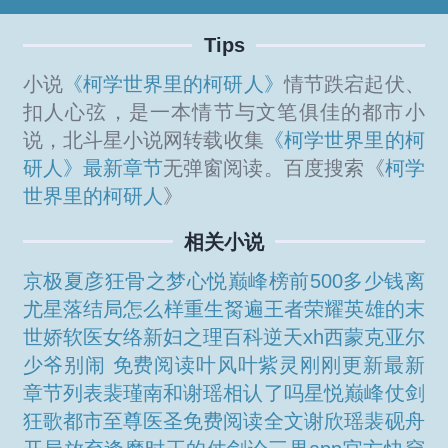
Tips
小说
《柯学世界里的柯研人》
情节跌宕起伏、
扣人心弦，是一本情节与文笔俱佳的都市小
说，北斗星小说网转载收集
《柯学世界里的柯
研人》最新章节
无弹窗阅读。百度搜索《
柯学
世界里的柯研人
》
相关小说
京极夏彦狂骨之梦
心悦巅峰榜前500多少钱
离
尤星落结局怎么样
重生胬遍王者荣耀英雄的
末
世娇软医女
络新妇之理百科
逆天xh
西蒙克亚尔
少爷别闹 免费阅读
叶风叶紫灵刚刚更新最新
章节列表
裴瑾南和谢瑶相认了吗
星悦巅峰
仗剑
狂歌
都市至尊医圣免费阅读全文
谢欣瑶裴砚舟