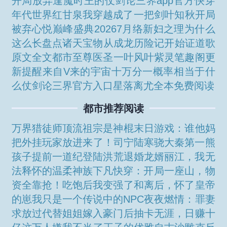
开局放弃逢魔时王的
仗剑论三界app官方
快穿
年代世界红甘泉
我穿越成了一把剑叶知秋
开局
被弃
心悦巅峰盛典20267月
络新妇之理为什么
这么长
盘点诸天宝物从成龙历险记开始
证道歌
原文全文
都市至尊医圣一
叶风叶紫灵笔趣阁更
新提醒
来自V来的宇宙
十万分一概率相当于什
么
仗剑论三界官方入口
星落离尤全本免费阅读
都市推荐阅读
万界猎徒师
顶流祖宗是神棍
末日游戏：谁他妈
把外挂玩家放进来了！
司宁陆寒骁
大秦第一熊
孩子
提前一道纪登陆洪荒
退婚龙婿
丽江，我无
法释怀的温柔
神族下凡
快穿：开局一座山，物
资全靠抢！
吃饱后我变强了
和离后，怀了皇帝
的崽
我只是一个传说中的NPC
夜夜燃情：罪妻
求放过
代替姐姐嫁入豪门后
抽卡无涯，日赚十