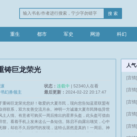
搜 索
重生
都市
军史
网游
科幻
人气
重铸巨龙荣光
[言情
滚滚
状态：
连载中
| 52340人在看
[言情
新书幻兽领主
最后更新：
2024-02-22 20:17:47
[言情
于重铸巨龙荣光您好！敬爱的大夏市民，现向您告知蓝星联盟有
取得联系，双方友善交流月余。神明一方诚邀大夏市民降临异世
[言情
风土人情。有意者可购买一周后推出的星界头盔，此头盔可借由
异世。看着手机上发来这么一条短信。陈启不由露出嗤笑，心中
[言情
无聊，却在不久后惊愕的发现，这特么居然是真的！一周后。神
。多米兰克星。一头浑身被晶莹蔚蓝鳞片包裹的怪异幼龙顶破龙