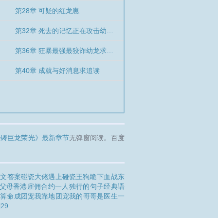
第28章 可疑的红龙崽
第32章 死去的记忆正在攻击幼龙们
第36章 狂暴最强最狡诈幼龙求追读
第40章 成就与好消息求追读
重铸巨龙荣光》最新章节
无弹窗阅读。百度
语文答案
碰瓷大佬遇上碰瓷王
狗跪下
血战东
父母
香港雇佣合约
一人独行的句子经典语
靠算命成团宠
我靠地团宠
我的哥哥是医生
一
29