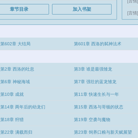
[言情
 重铸巨龙荣光
章节目录
加入书架
[言情
第602章 大结局
第601章 西洛的弑神法术
第2章 西洛的吐息
第3章 谁是最强雏龙
第6章 神秘海域
第7章 强壮的蓝龙雏龙
第10章 成就
第11章 快速生长与一年
第14章 两年后的幼龙们
第15章 西洛与哥顿的状态
第18章 狩猎
第19章 空袭与魔物
第22章 满载而归
第23章 饲养口粮与新天赋展望