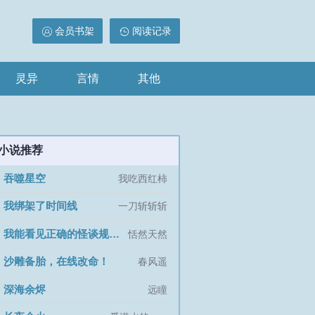
会员书架
阅读记录
灵异
言情
其他
小说推荐
吞噬星空
]
我吃西红柿
我绑架了时间线
]
一刀斩斩斩
我能看见正确的怪谈规则[无限]
]
恬然天然
沙雕备胎，在线改命！
]
春风遥
深海余烬
]
远瞳