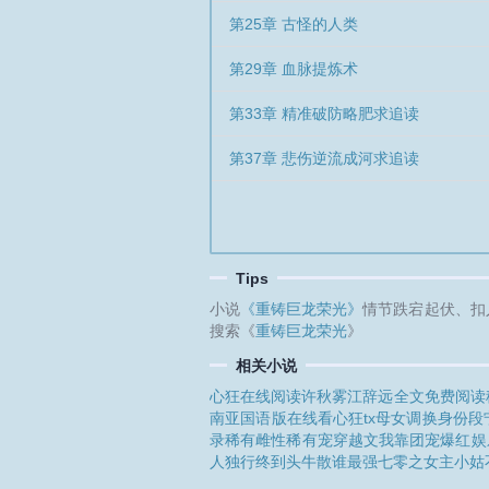
第25章 古怪的人类
第29章 血脉提炼术
第33章 精准破防略肥求追读
第37章 悲伤逆流成河求追读
Tips
小说
《重铸巨龙荣光》
情节跌宕起伏、扣
搜索《
重铸巨龙荣光
》
相关小说
心狂在线阅读
许秋雾江辞远全文免费阅读
南亚国语版在线看
心狂tx
母女调换身份
段
录
稀有雌性稀有宠穿越文
我靠团宠爆红娱
人独行终到头
牛散谁最强
七零之女主小姑