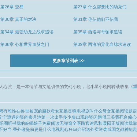
第26章 交易
第27章 什么都要比的幼龙们
第30章 真正的对决
第31章 你信他们不信我
第34章 最强幼龙之战求追读
第35章 西洛与哥顿求追读
第38章 心相世界血脉之门
第39章 西洛的异化血脉求追读
更多章节列表 >>
人心弦，是一本情节与文笔俱佳的玄幻小说，北斗星小说网转载收集
《
稀有雌性在兽世被宠的腰软
母女互换灵魂电视剧叫什么
母女互换阅读题
宁宁遭遇
碰瓷的
秦月池第一次出手多少集出现
碰瓷闪婚傅三爷
我死台偏心
乐圈听书
我的蛇蝎娘子免费阅读无弹窗全
医路官途风和暖阳正版阅读
我
不好当 番外
碰瓷前妻是什么电视剧
心狂txt介绍
送外卖逆袭成国之战神短剧