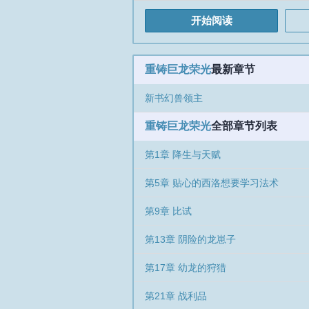
蛋，一脸懵逼
开始阅读
重铸巨龙荣光
最新章节
新书幻兽领主
重铸巨龙荣光
全部章节列表
第1章 降生与天赋
第5章 贴心的西洛想要学习法术
第9章 比试
第13章 阴险的龙崽子
第17章 幼龙的狩猎
第21章 战利品