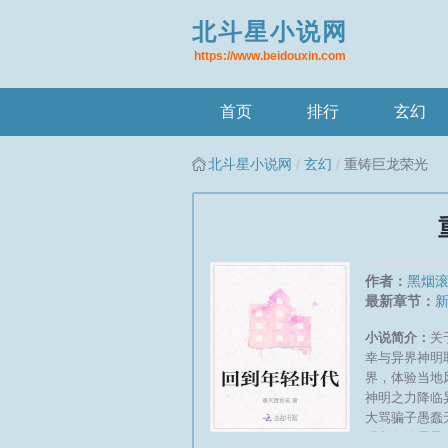
北斗星小说网
https://www.beidouxin.com
首页
排行
玄幻
北斗星小说网
玄幻
重铸巨龙荣光
作者：
黑烟
最新章节：
小说简介：
关
幸与异界神明
界，体验当地
神明之力降临
大骂骗子愚蠢
明所在的星界