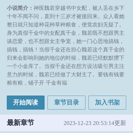
小说简介：
神医魏若穿越书中女配，被人丢在乡下
十年不闻不问，直到十三岁才被接回来。众人看她
整日就只知道种花种草种粮食，便觉农妇无疑了。
身为真假千金中的女配真千金，魏若既不想跟男主
谈恋爱，也不想跟女主争宠，她一门心思地搞钱，
搞钱，搞钱！当假千金还在担心魏若这个真千金的
归来会影响到她的地位的时候，魏若已经默默攒下
一个小金库了。当假千金还在想方设法吸引男主注
意力的时候，魏若已经做了大财主了。要钱有钱要
粮有粮，铺子开 千金有福
开始阅读
章节目录
加入书架
最新章节
2023-12-23 20:53:14更新