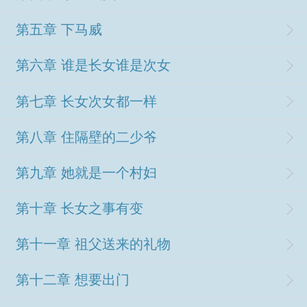
第五章 下马威
第六章 谁是长女谁是次女
第七章 长女次女都一样
第八章 住隔壁的二少爷
第九章 她就是一个村妇
第十章 长女之事有变
第十一章 祖父送来的礼物
第十二章 想要出门