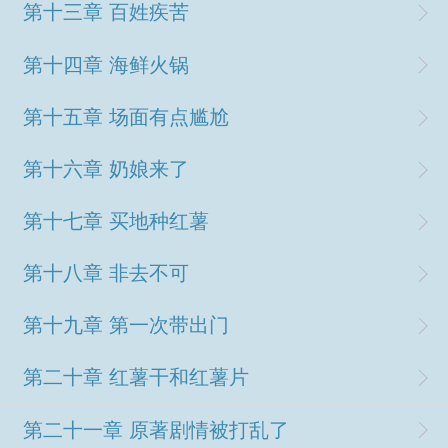
第十三章 百姓疾苦
第十四章 海鲜火锅
第十五章 场面有点尴尬
第十六章 奶娘来了
第十七章 买地种红薯
第十八章 非去不可
第十九章 第一次带出门
第二十章 红薯干和红薯片
第二十一章 原著剧情被打乱了