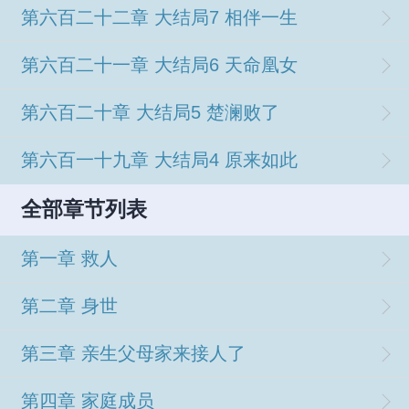
第六百二十二章 大结局7 相伴一生
第六百二十一章 大结局6 天命凰女
第六百二十章 大结局5 楚澜败了
第六百一十九章 大结局4 原来如此
全部章节列表
第一章 救人
第二章 身世
第三章 亲生父母家来接人了
第四章 家庭成员