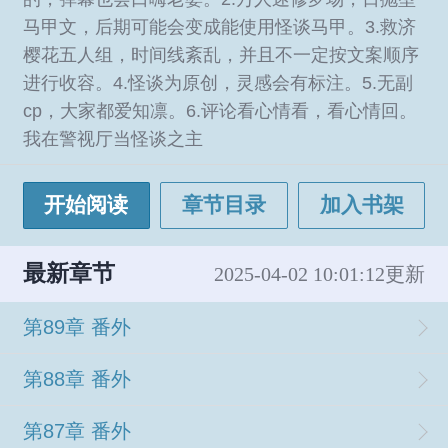
马甲文，后期可能会变成能使用怪谈马甲。3.救济
樱花五人组，时间线紊乱，并且不一定按文案顺序
进行收容。4.怪谈为原创，灵感会有标注。5.无副
cp，大家都爱知凛。6.评论看心情看，看心情回。
我在警视厅当怪谈之主
开始阅读
章节目录
加入书架
最新章节
2025-04-02 10:01:12更新
第89章 番外
第88章 番外
第87章 番外