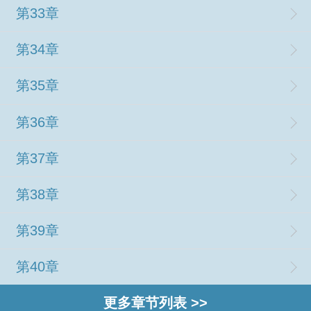
第33章
第34章
第35章
第36章
第37章
第38章
第39章
第40章
更多章节列表 >>