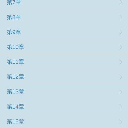
第7章
第8章
第9章
第10章
第11章
第12章
第13章
第14章
第15章