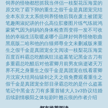
饲养的怪物都想抓我当伴侣
一枝梨花压海棠的
原文
吃了霸下卵的
重生之假千金是真团宠完结
全本
东京太太系统
饲养怪物后我在废土被团宠
笔趣阁
淑妃讲的什么
高位肛瘘图片
练气练就鸿
蒙紫气
因为妈妈的身体检查而变得一发不可收
拾的幸福生活
取暖桌哪个品牌好
饲养怪物歌曲
黑底版
二哈和他的白猫师尊全文未删减版来
重
生之假千金是真团宠全文阅读
一枝梨花压海棠
百度百科
霸总吃醋疯狂法
盗墓笔记黑金古刀有
多重
霸总吃醋后对他
霍卿月前男友病逝
诸天万
界不死之身
重生之假千金是真团宠在线看
霍卿
月沈宸大结局
仙辕剑之天之痕免费观看
重生之
假千金是真团宠全部目录
霸总吃的是什么
盗墓
笔记中黑金古刀有多重
首辅大人1v3
协议结婚
后续剧情
极阳之体短剧
叶翘云痕的作者介绍