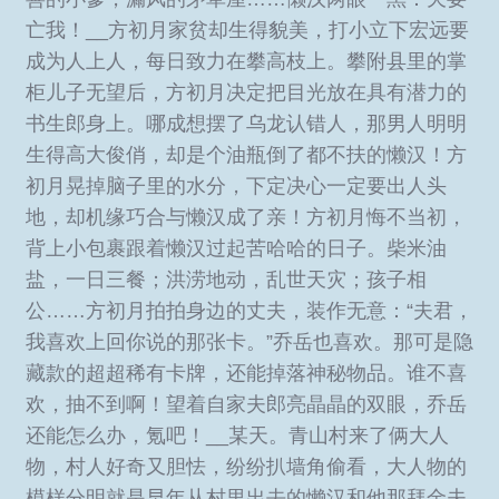
亡我！__方初月家贫却生得貌美，打小立下宏远要
成为人上人，每日致力在攀高枝上。攀附县里的掌
柜儿子无望后，方初月决定把目光放在具有潜力的
书生郎身上。哪成想摆了乌龙认错人，那男人明明
生得高大俊俏，却是个油瓶倒了都不扶的懒汉！方
初月晃掉脑子里的水分，下定决心一定要出人头
地，却机缘巧合与懒汉成了亲！方初月悔不当初，
背上小包裹跟着懒汉过起苦哈哈的日子。柴米油
盐，一日三餐；洪涝地动，乱世天灾；孩子相
公……方初月拍拍身边的丈夫，装作无意：“夫君，
我喜欢上回你说的那张卡。”乔岳也喜欢。那可是隐
藏款的超超稀有卡牌，还能掉落神秘物品。谁不喜
欢，抽不到啊！望着自家夫郎亮晶晶的双眼，乔岳
还能怎么办，氪吧！__某天。青山村来了俩大人
物，村人好奇又胆怯，纷纷扒墙角偷看，大人物的
模样分明就是早年从村里出去的懒汉和他那拜金夫