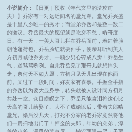
小说简介：
【日更｜预收《年代文里的渣攻前
夫》】乔家有一对远近闻名的堂兄弟。堂兄乔兴盛
是十里八乡唯一的秀才；而堂弟乔岳却是数一数二
的懒汉。乔岳最大的愿望就是吃穿不愁，啃哥度
日。有一天，一美人哥儿拦在乔岳面前，羞红着脸
朝他递荷包。乔岳脸红就要伸手，便亲耳听到美人
方初月喊他乔秀才。一颗少男心碎成八瓣！乔岳生
气，遂骂骂咧咧。自此乔岳见了那哥儿就想掉头
走，奈何天不如人愿，方初月见天儿出现在他面
前。又过了一段时间，好友家有喜事。手握金手指
的乔岳以为要大显身手，转头就被人设计同方初月
共处一室。众目睽睽之下，乔岳只能含泪将这心比
天高的哥儿给娶了。大不了成婚以后，带着夫郎啃
堂兄。婚后没几天，打死不分家的老乔家竟然将他
们一房扫地出门了！拜金的夫郎，年幼的弟弟，淳
善的小爹，漏风的茅草屋……懒汉两眼一黑：天要