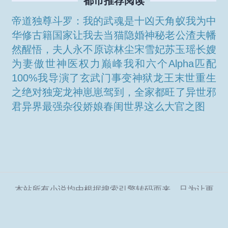
都市推荐阅读
帝道独尊
斗罗：我的武魂是十凶天角蚁
我为中
华修古籍
国家让我去当猫
隐婚神秘老公
渣夫幡
然醒悟，夫人永不原谅
林尘宋雪妃苏玉瑶
长嫂
为妻
傲世神医
权力巅峰
我和六个Alpha匹配
100%
我导演了玄武门事变
神狱龙王
末世重生
之绝对独宠
龙神崽崽驾到，全家都旺了
异世邪
君
异界最强杂役
娇娘春闺
世界这么大
官之图
本站所有小说均由根据搜索引擎转码而来，只为让更
多读者欣赏，本站不保存小说内容及数据，仅作宣传
展示。
Copyright © 2024 北斗星小说网
SiteMap
|
SiteMap