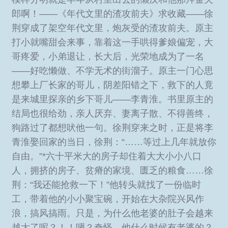
郎啊！——《年代文里的渣攻前夫》求收藏——徐
荆穿成了架空年代文里，炮灰受的渣攻前夫。原主
打小就嘴甜会来事，靠着这一手哄得爹娘偏宠，大
哥疼爱，小弟退让，长大后，光荣地成为了一名
——好吃懒做、不学无术的街溜子。原主一门心思
想攀上厂长家的哥儿，阴差阳错之下，救下的人竟
是来城里探亲的乡下哥儿——李青淮。书里原主的
结局也很给劲，亲人厌弃、妻离子散、不得善终，
狗路过了都想吠他一句。徐荆穿来之时，正是将李
青淮娶回家的当日，徐荆：“……等过上几年就放你
自由。”*六十平米大的房子却住着大大小小八口
人，拥挤的房子、贫瘠的家境、匮乏的粮食……徐
荆：“我还能抢救一下！”他转头就找了一份临时
工，带着他的小小聚宝碗，开始在大杂院兴风作
浪，搞风搞雨。只是，为什么他老婆的肚子会越来
越大了呢？！！嗯？奇怪，他什么时候有老婆的？