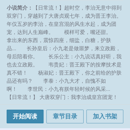
小说简介：
【日常流！】超时空，李治无意中得到
双穿门，穿越到了大唐贞观七年，成为晋王李治。
年仅五岁的李治，在皇宫混的风生水起，成为团
宠，达到人生巅峰。 模样可爱，嘴还甜。
拿出来的东西，震惊四座，细盐，白糖，护肤
品... 长孙皇后：小九老是做噩梦，来立政殿，
母后陪着你。 长乐公主：小九说话真好听，我
也去立政殿。 韦贵妃：晋王殿下的按摩技术是
真不错！ 杨淑妃：晋王殿下，你之前给的护肤
品还有吗？ 李泰：小九大才，自愧不如
啊！ 李世民：小九有朕年轻时候的风采...
【日常流！】 大唐双穿门：我李治成皇宫团宠！
开始阅读
章节目录
加入书架