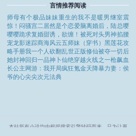
言情推荐阅读
师母有个极品妹妹
重生的我不是暖男
继室
震
惊！闷骚宫二居然是个恋爱脑
离婚后，陆总嘤
嘤嘤跪求复婚
甜诱，欲缠！被死对头男神掐腰
宠
龙影迷踪
商海风云
五师妹
（穿书）黑莲花攻
略手册
我一个人砍翻乱世
正版修仙
被夺一切后
她封神回归
一品神卜
仙绝
穿越火线之一枪飙血
长公主
网游：我开局疯狂氪金
天降暴力妻：侯
爷的心尖尖
次元法典
本站所有小说均由根据搜索引擎转码而来，只为让更
多读者欣赏，本站不保存小说内容及数据，仅作宣传