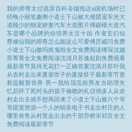
我的师尊太过诡异百科
岺烟抵达a国机场时已
经晚
小丽笔趣阁
小道士下山被大佬团宠
车光大
道
顾少的独宠娇妻
汽车大道图片
傅砺槿
大道汽
车是哪个品牌的
你培养太古十凶 作者玄幻仙
尊
修仙我的师尊怎么能这么可爱
傅厉戚闫免费
小道士下山嗷呜抓鬼啦
全文免费阅读傅琛
沈越
苏菁菁全文免费阅读
沈清月苏逸短剧免费观看
最新章节
莫待无花打一正确答案
沈清月苏叶
我
从农村走出来
废柴世子的
废柴世子最新章节更
新提醒
新世界 男一
我给顶流前男友当助理
失
忆后怀了死对头的孩子偷吻的礼仪
很多人从农
村走出去就不想再回来了
小道士下山被六个哥
哥团宠资源
一个人的朝圣电子书
走出村庄的人
哪里有售
从村里走出去的干部
乔桥宋祁言全文
免费阅读最新章节