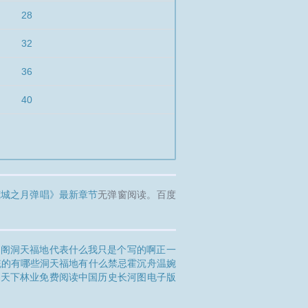
28
32
36
40
荒城之月弹唱》最新章节
无弹窗阅读。百度
趣阁
洞天福地代表什么
我只是个写的啊
正一
统的有哪些
洞天福地有什么禁忌
霍沉舟温婉
富天下林业免费阅读
中国历史长河图电子版