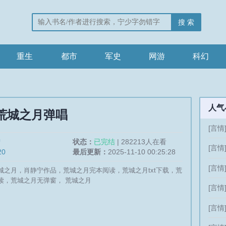
搜 索
重生
都市
军史
网游
科幻
人气
荒城之月弹唱
[言情
宁
状态：
已完结
| 282213人在看
[言情
20
最后更新：
2025-11-10 00:25:28
[言情
城之月，肖静宁作品，荒城之月完本阅读，荒城之月txt下载，荒
读，荒城之月无弹窗， 荒城之月
[言情
[言情