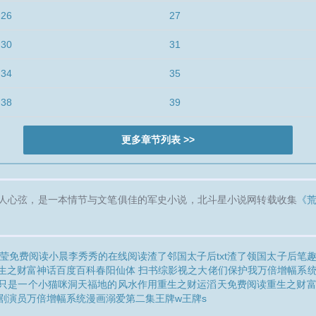
26
27
30
31
34
35
38
39
更多章节列表 >>
人心弦，是一本情节与文笔俱佳的军史小说，北斗星小说网转载收集
《
莹莹免费阅读
小晨李秀秀的在线阅读
渣了邻国太子后txt
渣了领国太子后笔
生之财富神话百度百科
春阳仙体 扫书
综影视之大佬们保护我
万倍增幅系
只是一个小猫咪
洞天福地的风水作用
重生之财运滔天免费阅读
重生之财
剧演员
万倍增幅系统漫画
溺爱第二集
王牌w
王牌s