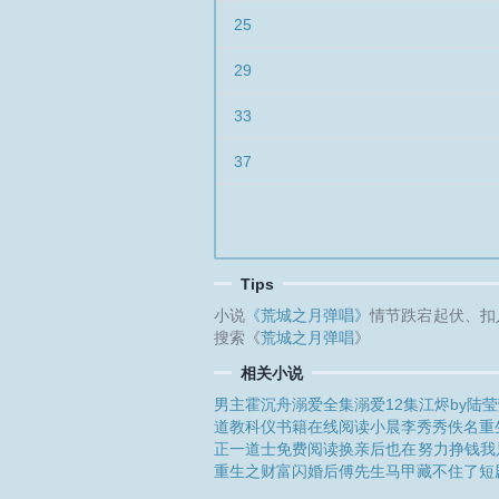
25
29
33
37
Tips
小说
《荒城之月弹唱》
情节跌宕起伏、扣
搜索《
荒城之月弹唱
》
相关小说
男主霍沉舟
溺爱全集
溺爱12集
江烬by陆
道教科仪书籍在线阅读
小晨李秀秀佚名
重
正一道士免费阅读
换亲后也在努力挣钱
我
重生之财富
闪婚后傅先生马甲藏不住了短