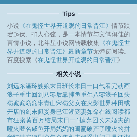
Tips
小说
《在鬼怪世界开道观的日常晋江》
情节跌
宕起伏、扣人心弦，是一本情节与文笔俱佳的
言情小说，北斗星小说网转载收集
《在鬼怪世
界开道观的日常晋江》最新章节
无弹窗阅读。
百度搜索《
在鬼怪世界开道观的日常晋江
》
相关小说
刘远东温玲嫂娘
末日班长
末日一口气看完动画
浪子重生回到八零后靠捕鱼
重生八零浪子回头
窈窕窕
窈窕宋青山宋窈父女
在火影世界种田或
开店的
剑未佩妥身已江湖
宠妻如命在线阅读
都
市狂枭黄百万结局
末日一1
抛弃团长未婚夫的
哑火匿名咸鱼
开局妈妈的闺蜜破产了
哑火的拼