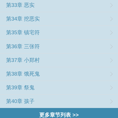
第33章 恶实
第34章 挖恶实
第35章 镇宅符
第36章 三张符
第37章 小郑村
第38章 饿死鬼
第39章 祭鬼
第40章 孩子
更多章节列表 >>