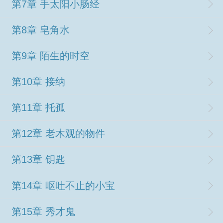
第7章 手太阳小肠经
第8章 皂角水
第9章 陌生的时空
第10章 接纳
第11章 托孤
第12章 老木观的物件
第13章 钥匙
第14章 呕吐不止的小宝
第15章 秀才鬼