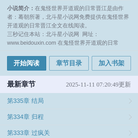
小说简介：
在鬼怪世界开道观的日常晋江是由作
者：蓦朝所著，北斗星小说网免费提供在鬼怪世界
开道观的日常晋江全文在线阅读。
三秒记住本站：北斗星小说网 网址：
www.beidouxin.com 在鬼怪世界开道观的日常
开始阅读
章节目录
加入书架
最新章节
2025-11-11 07:20:49更新
第335章 结局
第334章 归程
第333章 过疯关