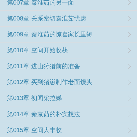
第007章 秦淮茹的另一面
第008章 关系密切秦淮茹忧虑
第009章 秦淮茹的惊喜家长里短
第010章 空间开始收获
第011章 进山狩猎前的准备
第012章 买到猪崽制作老面馒头
第013章 初闻梁拉娣
第014章 秦京茹的朴实想法
第015章 空间大丰收