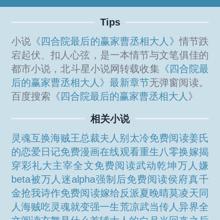
Tips
小说
《四合院最后的赢家曹丞相大人》
情节跌
宕起伏、扣人心弦，是一本情节与文笔俱佳的
都市小说，北斗星小说网转载收集
《四合院最
后的赢家曹丞相大人》最新章节
无弹窗阅读。
百度搜索《
四合院最后的赢家曹丞相大人
》
相关小说
灵魂互换海贼王
总裁夫人别太冷免费阅读
姜氏
的恋爱日记免费漫画在线观看
重生八零换嫁揭
穿彩礼
大主宰全文免费阅读武动乾坤
万人嫌
beta被万人迷alpha强制后免费阅读
侯府真千
金抢我诗作免费阅读
嫁给反派
夏晚晴莫凌天同
人
海贼吃灵魂就变强一生荒凉
武当传人异界全