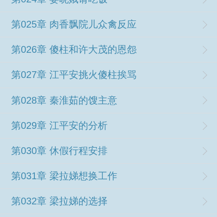
第025章 肉香飘院儿众禽反应
第026章 傻柱和许大茂的恩怨
第027章 江平安挑火傻柱挨骂
第028章 秦淮茹的馊主意
第029章 江平安的分析
第030章 休假行程安排
第031章 梁拉娣想换工作
第032章 梁拉娣的选择