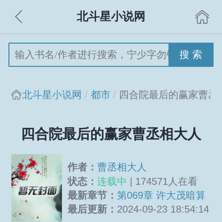
北斗星小说网
搜 索
北斗星小说网
都市
四合院最后的赢家曹丞
四合院最后的赢家曹丞相大人
作者：
曹丞相大人
状态：
连载中
| 174571人在看
最新章节：
第069章 许大茂暗算
何雨柱上架万字章节110
最后更新：
2024-09-23 18:54:14