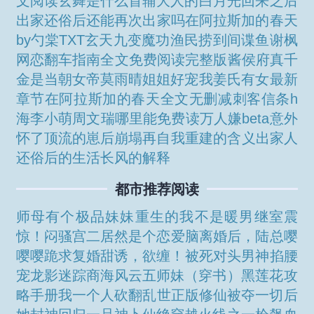
文阅读
玄舞是什么
首辅大人的白月光回来之后
出家还俗后还能再次出家吗
在阿拉斯加的春天
by勺棠TXT
玄天九变魔功
渔民捞到间谍鱼
谢枫
网恋翻车指南全文免费阅读完整版酱
侯府真千
金是当朝女帝
莫雨晴
姐姐好宠我
姜氏有女最新
章节
在阿拉斯加的春天全文无删减
刺客信条h
海
李小萌周文瑞哪里能免费读
万人嫌beta意外
怀了顶流的崽后
崩塌再自我重建的含义
出家人
还俗后的生活
长风的解释
都市推荐阅读
师母有个极品妹妹
重生的我不是暖男
继室
震
惊！闷骚宫二居然是个恋爱脑
离婚后，陆总嘤
嘤嘤跪求复婚
甜诱，欲缠！被死对头男神掐腰
宠
龙影迷踪
商海风云
五师妹
（穿书）黑莲花攻
略手册
我一个人砍翻乱世
正版修仙
被夺一切后