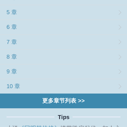
5 章
6 章
7 章
8 章
9 章
10 章
更多章节列表 >>
Tips