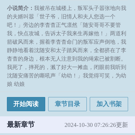
小说简介：
我被吊在城楼上，叛军头子嚣张地向我
的夫婿叫嚣「世子爷，旧情人和夫人您选一个
吧！」旁边的李杳杳正气凛然「随安哥哥不要管
我，快点攻城，告诉太子我来生再嫁他！」两道利
箭破风而来，握着李杳杳命门的叛军应声倒地，我
静静地看着沈随安和太子踏风而来，全都挤在了李
杳杳的身边，根本无人注意到我的绳索已被割断。
我死了，摔死的，溅了好大一摊血，闭眼前我听到
沈随安痛苦的嘶吼声「幼幼！」我觉得可笑，为幼
娘 幼娘
开始阅读
章节目录
加入书架
最新章节
2024-10-30 07:26:26更新