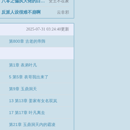
八零之偏执大佬的白月光重生了
]
女王不在家
反派人设很难不崩啊
]
云非邪
2025-07-31 03:24:40更新
第800章 古老的帝阵
第1章 表弟叶凡
5 第5章 表哥我出来了
第9章 玉鼎洞天
13 第13章 姜家有女名双岚
17 第17章 叶凡离去
第21章 玉鼎洞天内的霸凌