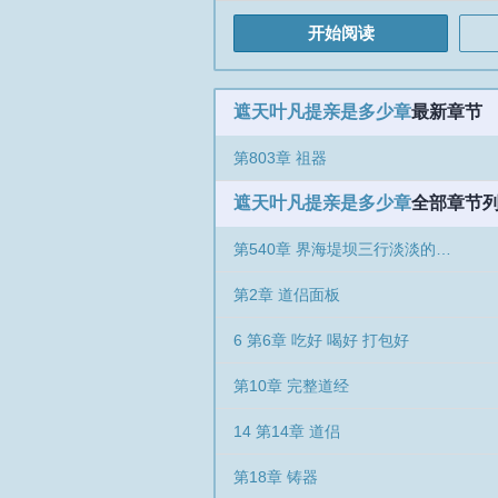
开始阅读
遮天叶凡提亲是多少章
最新章节
第803章 祖器
遮天叶凡提亲是多少章
全部章节
第540章 界海堤坝三行淡淡的脚印
第2章 道侣面板
6 第6章 吃好 喝好 打包好
第10章 完整道经
14 第14章 道侣
第18章 铸器