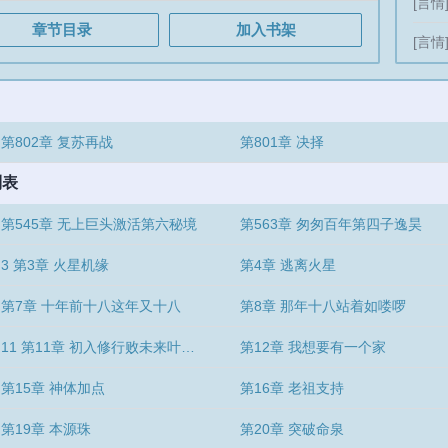
[言情
章节目录
加入书架
[言情
第802章 复苏再战
第801章 决择
列表
第545章 无上巨头激活第六秘境
第563章 匆匆百年第四子逸昊
3 第3章 火星机缘
第4章 逃离火星
第7章 十年前十八这年又十八
第8章 那年十八站着如喽啰
11 第11章 初入修行败未来叶天帝
第12章 我想要有一个家
第15章 神体加点
第16章 老祖支持
第19章 本源珠
第20章 突破命泉