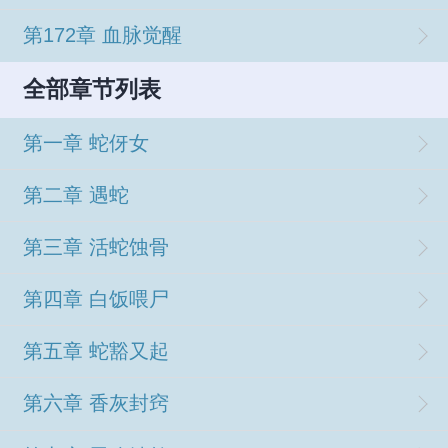
第172章 血脉觉醒
全部章节列表
第一章 蛇伢女
第二章 遇蛇
第三章 活蛇蚀骨
第四章 白饭喂尸
第五章 蛇豁又起
第六章 香灰封窍