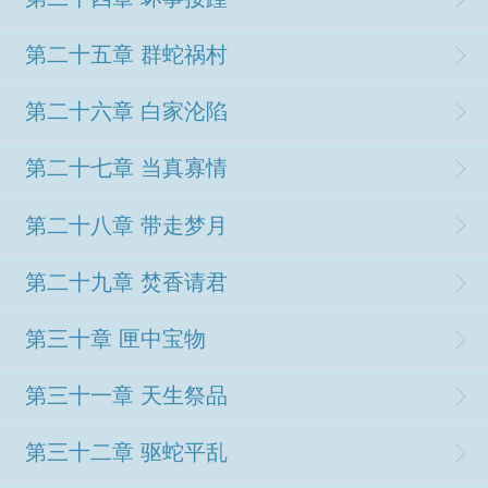
第二十五章 群蛇祸村
第二十六章 白家沦陷
第二十七章 当真寡情
第二十八章 带走梦月
第二十九章 焚香请君
第三十章 匣中宝物
第三十一章 天生祭品
第三十二章 驱蛇平乱