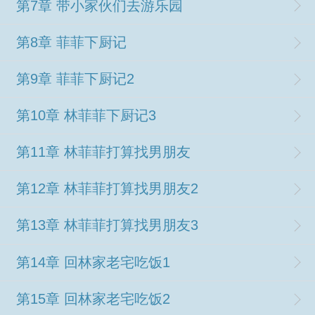
第7章 带小家伙们去游乐园
第8章 菲菲下厨记
第9章 菲菲下厨记2
第10章 林菲菲下厨记3
第11章 林菲菲打算找男朋友
第12章 林菲菲打算找男朋友2
第13章 林菲菲打算找男朋友3
第14章 回林家老宅吃饭1
第15章 回林家老宅吃饭2