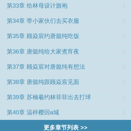
第33章 给林母设计旗袍
第34章 带小家伙们去买衣服
第35章 顾焱宸约唐懿纯吃饭
第36章 唐懿纯给大家煮宵夜
第37章 顾焱宸对唐懿纯有想法
第38章 唐懿纯跟顾焱宸见面
第39章 苏楠羲约林菲菲出去打球
第40章 温梓樱回a城
更多章节列表 >>