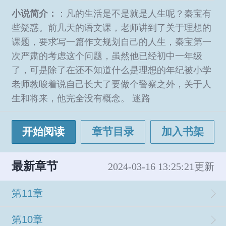
小说简介：
：凡的生活是不是就是人生呢？秦宝有
些疑惑。前几天的语文课，老师讲到了关于理想的
课题，要求写一篇作文规划自己的人生，秦宝第一
次严肃的考虑这个问题，虽然他已经初中一年级
了，可是除了在还不知道什么是理想的年纪被小学
老师教唆着说自己长大了要做个警察之外，关于人
生和将来，他完全没有概念。 迷路
开始阅读
章节目录
加入书架
最新章节
2024-03-16 13:25:21更新
第11章
第10章