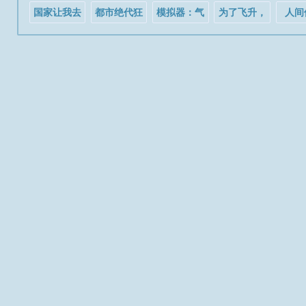
道。深秋。被...
国家让我去
都市绝代狂
模拟器：气
为了飞升，
人间
当猫
医
运被偷后炮
我只好去做
灰她杀疯了
游戏了