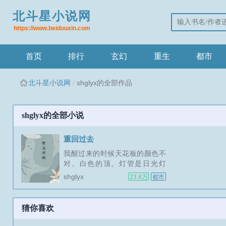
北斗星小说网
https://www.beidouxin.com
首页
排行
玄幻
重生
都市
北斗星小说网
shglyx的全部作品
shglyx的全部小说
重回过去
我醒过来的时候天花板的颜色不
对。白色的顶。灯管是日光灯
管，开关上吊着一根拉绳。小时
shglyx
23.8万
都市
候的东西。我坐起来。木床板。
绿格子的床单。柜子还是八几年
的款式，上面放着一个搪瓷缸。
猜你喜欢
窗帘是碎花的，洗得发白了，边
缘绒着。空气里有樟脑丸的味